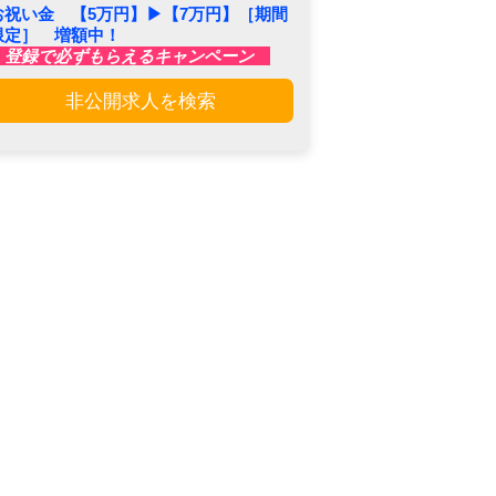
お祝い金 【5万円】▶︎【7万円】［期間
限定］ 増額中！
登録で必ずもらえるキャンペーン
非公開求人を検索