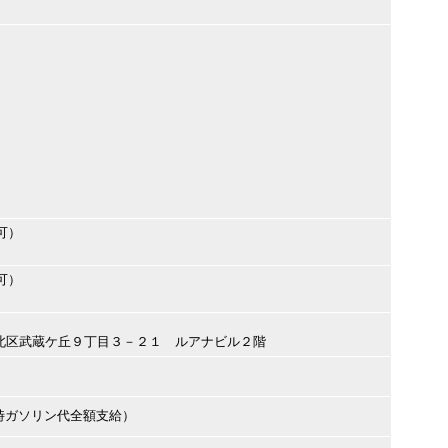
可）
可）
本市北区武蔵ケ丘９丁目３－２１ ルアナビル２階
時ガソリン代全額支給）