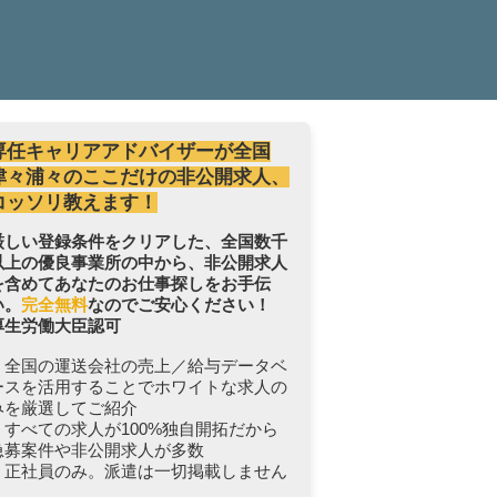
専任キャリアアドバイザーが全国
津々浦々のここだけの非公開求人、
コッソリ教えます！
厳しい登録条件をクリアした、全国数千
以上の優良事業所の中から、非公開求人
を含めてあなたのお仕事探しをお手伝
い。
完全無料
なのでご安心ください！
厚生労働大臣認可
・全国の運送会社の売上／給与データベ
ースを活用することでホワイトな求人の
みを厳選してご紹介
・すべての求人が100%独自開拓だから
急募案件や非公開求人が多数
・正社員のみ。派遣は一切掲載しません