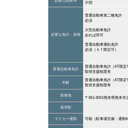
必要な経験等
不問
普通自動車第二種免許
必須
大型自動車免許
必要な免許・資格
あれば尚可
普通自動車運転免許
必須（ＡＴ限定可）
普通自動車免許（AT限定
普通自動車免許
取得支援制度有
普通自動車免許（AT限定
年齢
取得支援制度有
勤務地
〒861-8001熊本県熊
最寄駅
マイカー通勤
可能（駐車場完備・通勤