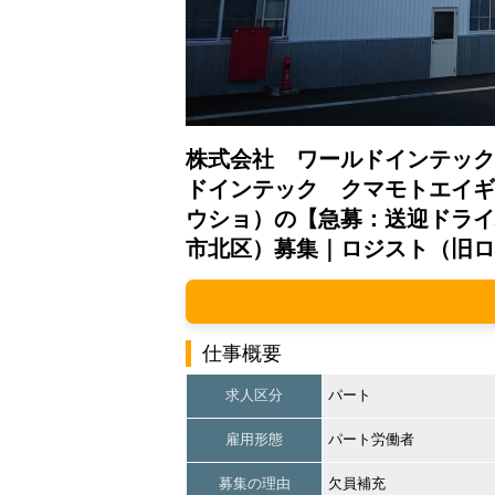
株式会社 ワールドインテック
ドインテック クマモトエイギ
ウショ）の【急募：送迎ドライ
市北区）募集｜ロジスト（旧ロ
仕事概要
求人区分
パート
雇用形態
パート労働者
募集の理由
欠員補充