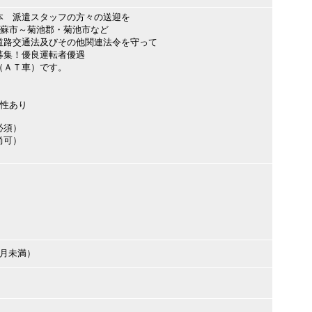
本 派遣スタッフの方々の送迎を
阿蘇市～菊池郡・菊池市など
道路交通法及びその他関連法令を守って
募集！優良運転者優遇
（ＡＴ車）です。
能性あり
必須）
（尚可）
ヶ月未満）