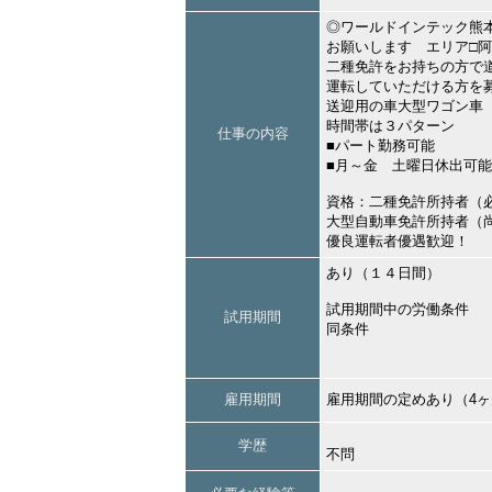
◎ワールドインテック熊
お願いします エリア□
二種免許をお持ちの方で
運転していただける方を
送迎用の車大型ワゴン車
時間帯は３パターン
仕事の内容
■パート勤務可能
■月～金 土曜日休出可
資格：二種免許所持者（
大型自動車免許所持者
優良運転者優遇歓迎！
あり（１４日間）
試用期間中の労働条件
試用期間
同条件
雇用期間
雇用期間の定めあり（4
学歴
不問