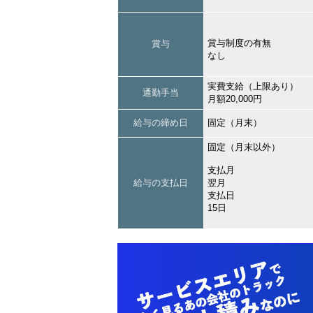
賞与制度の有無
賞与
なし
実費支給（上限あり）
通勤手当
月額20,000円
給与の締め日
固定（月末）
固定（月末以外）
支払月
給与の支払日
翌月
支払日
15日