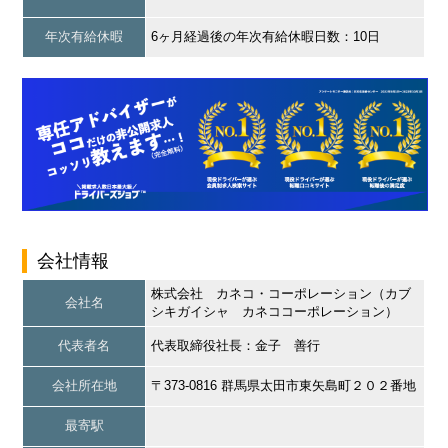
年次有給休暇
6ヶ月経過後の年次有給休暇日数：10日
会社情報
株式会社 カネコ・コーポレーション（カブ
会社名
シキガイシャ カネココーポレーション）
代表者名
代表取締役社長：金子 善行
会社所在地
〒373-0816 群馬県太田市東矢島町２０２番地
最寄駅