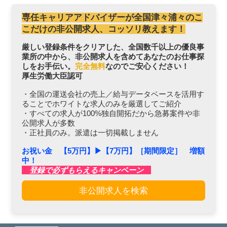
専任キャリアアドバイザーが全国津々浦々のこ
こだけの非公開求人、コッソリ教えます！
厳しい登録条件をクリアした、全国数千以上の優良事
業所の中から、非公開求人を含めてあなたのお仕事探
しをお手伝い。
完全無料
なのでご安心ください！
厚生労働大臣認可
・全国の運送会社の売上／給与データベースを活用す
ることでホワイトな求人のみを厳選してご紹介
・すべての求人が100%独自開拓だから急募案件や非
公開求人が多数
・正社員のみ。派遣は一切掲載しません
お祝い金 【5万円】▶︎【7万円】［期間限定］ 増額
中！
登録で必ずもらえるキャンペーン
非公開求人を検索