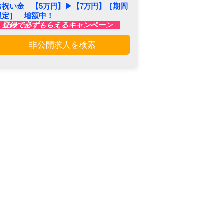
お祝い金 【5万円】▶︎【7万円】［期間
限定］ 増額中！
登録で必ずもらえるキャンペーン
非公開求人を検索