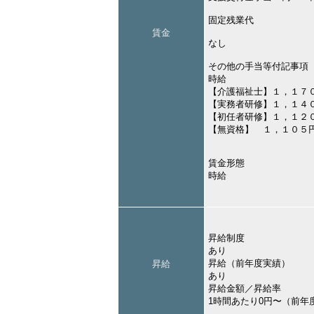
固定残業代
賃金
なし
その他の手当等付記事項
時給
【介護福祉士】１，１７
【実務者研修】１，１４
【初任者研修】１，１２
【無資格】 １，１０５
賃金形態
時給
昇給制度
あり
昇給（前年度実績）
昇給
あり
昇給金額／昇給率
1時間あたり0円〜（前年