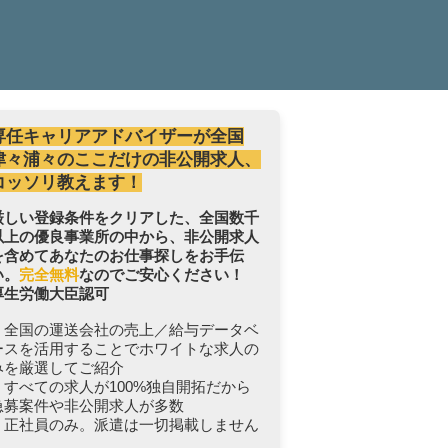
専任キャリアアドバイザーが全国
津々浦々のここだけの非公開求人、
コッソリ教えます！
厳しい登録条件をクリアした、全国数千
以上の優良事業所の中から、非公開求人
を含めてあなたのお仕事探しをお手伝
い。
完全無料
なのでご安心ください！
厚生労働大臣認可
・全国の運送会社の売上／給与データベ
ースを活用することでホワイトな求人の
みを厳選してご紹介
・すべての求人が100%独自開拓だから
急募案件や非公開求人が多数
・正社員のみ。派遣は一切掲載しません