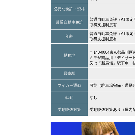
必要な免許・資格
普通自動車免許（AT限定
普通自動車免許
取得支援制度有
普通自動車免許（AT限定
年齢
取得支援制度有
〒140-0004東京都品
勤務地
ミモザ南品川「デイサー
又は「新馬場」駅下車 
最寄駅
マイカー通勤
可能（駐車場完備・通勤
転勤
なし
受動喫煙対策
受動喫煙対策あり（屋内