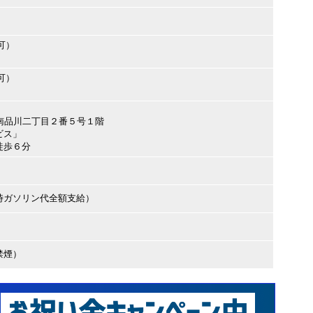
可）
可）
川区南品川二丁目２番５号１階
ビス」
徒歩６分
時ガソリン代全額支給）
禁煙）