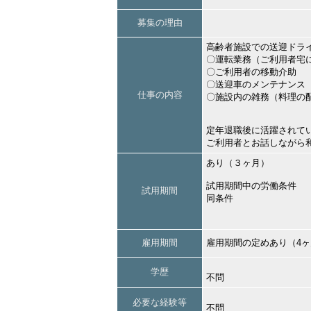
募集の理由
高齢者施設での送迎ドラ
〇運転業務（ご利用者宅
〇ご利用者の移動介助
〇送迎車のメンテナンス
仕事の内容
〇施設内の雑務（料理の
定年退職後に活躍されて
ご利用者とお話しながら
あり（３ヶ月）
試用期間中の労働条件
試用期間
同条件
雇用期間
雇用期間の定めあり（4
学歴
不問
必要な経験等
不問