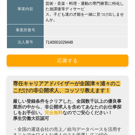
芸術・音楽・料理・運動の専門療育に特化し
事業内容
た放課後等ディサービ
ス。子ども達の才能を一緒に見つけ出しませ
んか。
事業所番号
法人番号
7140001029448
応募する
専任キャリアアドバイザーが全国津々浦々のこ
こだけの非公開求人、コッソリ教えます！
厳しい登録条件をクリアした、全国数千以上の優良事
業所の中から、非公開求人を含めてあなたのお仕事探
しをお手伝い。
完全無料
なのでご安心ください！
厚生労働大臣認可
・全国の運送会社の売上／給与データベースを活用す
ることでホワイトな求人のみを厳選してご紹介