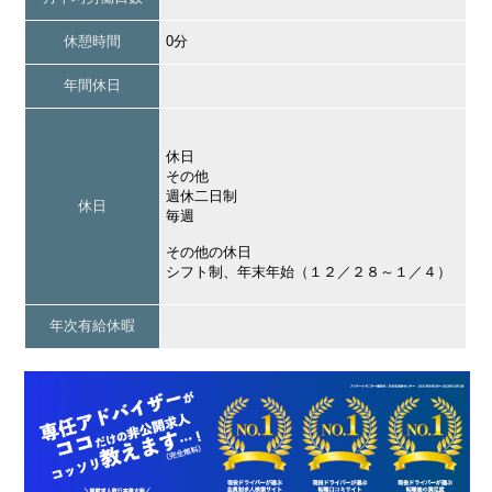
休憩時間
0分
年間休日
休日
その他
週休二日制
休日
毎週
その他の休日
シフト制、年末年始（１２／２８～１／４）
年次有給休暇