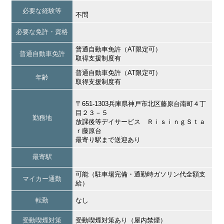
必要な経験等
不問
必要な免許・資格
普通自動車免許（AT限定可）
普通自動車免許
取得支援制度有
普通自動車免許（AT限定可）
年齢
取得支援制度有
〒651-1303兵庫県神戸市北区藤原台南町４丁
目２３－５
勤務地
放課後等デイサービス ＲｉｓｉｎｇＳｔａ
ｒ藤原台
最寄り駅まで送迎あり
最寄駅
可能（駐車場完備・通勤時ガソリン代全額支
マイカー通勤
給）
転勤
なし
受動喫煙対策
受動喫煙対策あり（屋内禁煙）