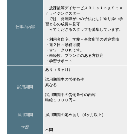
放課後等デイサービスＲｉｓｉｎｇＳｔａ
ｒライジングスター
では、発達障がいの子供たちに寄り添い学
習と心の成長を見守
仕事の内容
ってくださるスタッフを募集しています。
・利用者自宅、学校～事業所間の送迎業務
・週２日～勤務可能
・ＷワークＯＫです。
・未経験、ブランクのある方歓迎
・学習サポート
あり（３ヶ月）
試用期間中の労働条件
異なる
試用期間
試用期間中の労働条件の内容
時給１０００円～
雇用期間
雇用期間の定めあり（4ヶ月以上）
学歴
不問