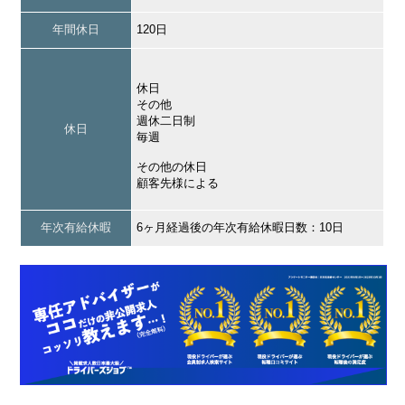
年間休日
120日
休日
その他
週休二日制
休日
毎週
その他の休日
顧客先様による
年次有給休暇
6ヶ月経過後の年次有給休暇日数：10日