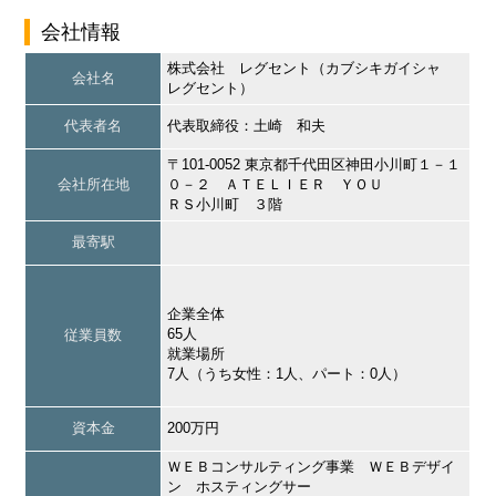
会社情報
株式会社 レグセント（カブシキガイシャ
会社名
レグセント）
代表者名
代表取締役：土崎 和夫
〒101-0052 東京都千代田区神田小川町１－１
会社所在地
０－２ ＡＴＥＬＩＥＲ ＹＯＵ
ＲＳ小川町 ３階
最寄駅
企業全体
65人
従業員数
就業場所
7人（うち女性：1人、パート：0人）
資本金
200万円
ＷＥＢコンサルティング事業 ＷＥＢデザイ
ン ホスティングサー