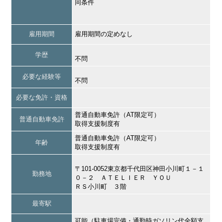
同条件
雇用期間
雇用期間の定めなし
学歴
不問
必要な経験等
不問
必要な免許・資格
普通自動車免許（AT限定可）
普通自動車免許
取得支援制度有
普通自動車免許（AT限定可）
年齢
取得支援制度有
〒101-0052東京都千代田区神田小川町１－１
勤務地
０－２ ＡＴＥＬＩＥＲ ＹＯＵ
ＲＳ小川町 ３階
最寄駅
可能（駐車場完備・通勤時ガソリン代全額支