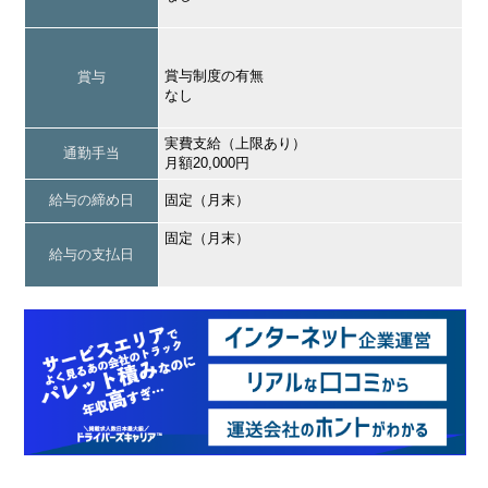
賞与制度の有無
賞与
なし
実費支給（上限あり）
通勤手当
月額20,000円
給与の締め日
固定（月末）
固定（月末）
給与の支払日