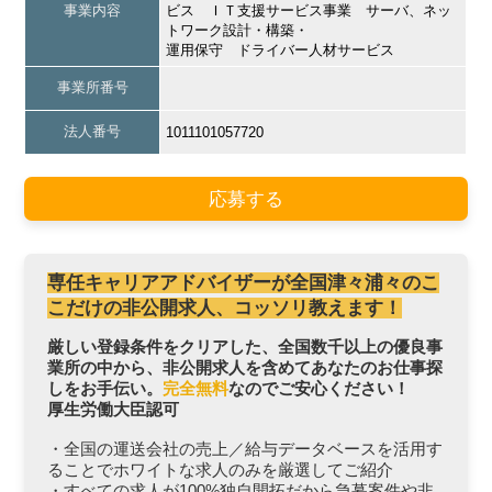
事業内容
ビス ＩＴ支援サービス事業 サーバ、ネッ
トワーク設計・構築・
運用保守 ドライバー人材サービス
事業所番号
法人番号
1011101057720
応募する
専任キャリアアドバイザーが全国津々浦々のこ
こだけの非公開求人、コッソリ教えます！
厳しい登録条件をクリアした、全国数千以上の優良事
業所の中から、非公開求人を含めてあなたのお仕事探
しをお手伝い。
完全無料
なのでご安心ください！
厚生労働大臣認可
・全国の運送会社の売上／給与データベースを活用す
ることでホワイトな求人のみを厳選してご紹介
・すべての求人が100%独自開拓だから急募案件や非