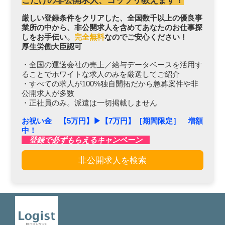
こだけの非公開求人、コッソリ教えます！
厳しい登録条件をクリアした、全国数千以上の優良事
業所の中から、非公開求人を含めてあなたのお仕事探
しをお手伝い。
完全無料
なのでご安心ください！
厚生労働大臣認可
・全国の運送会社の売上／給与データベースを活用す
ることでホワイトな求人のみを厳選してご紹介
・すべての求人が100%独自開拓だから急募案件や非
公開求人が多数
・正社員のみ。派遣は一切掲載しません
お祝い金 【5万円】▶︎【7万円】［期間限定］ 増額
中！
登録で必ずもらえるキャンペーン
非公開求人を検索