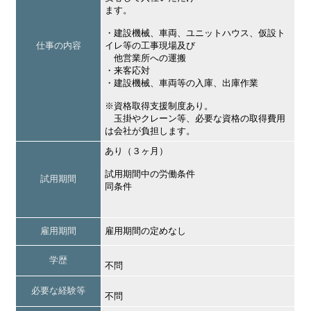
ます。
・建設機械、車両、ユニットハウス、仮設ト
仕事の内容
イレ等の工事現場及び
他営業所への運搬
・来客応対
・建設機械、車両等の入庫、出庫作業
※資格取得支援制度あり。
玉掛やクレーン等、必要な資格の取得費用
は会社が負担します。
あり（３ヶ月）
試用期間中の労働条件
試用期間
同条件
雇用期間
雇用期間の定めなし
学歴
不問
必要な経験等
不問