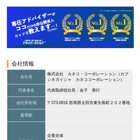
会社情報
株式会社 カネコ・コーポレーション（カブ
会社名
シキガイシャ カネココーポレーション）
代表者名
代表取締役社長：金子 善行
会社所在地
〒373-0816 群馬県太田市東矢島町２０２番地
最寄駅
企業全体