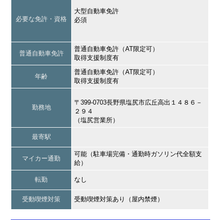
大型自動車免許
必要な免許・資格
必須
普通自動車免許（AT限定可）
普通自動車免許
取得支援制度有
普通自動車免許（AT限定可）
年齢
取得支援制度有
〒399-0703長野県塩尻市広丘高出１４８６－
勤務地
２９４
（塩尻営業所）
最寄駅
可能（駐車場完備・通勤時ガソリン代全額支
マイカー通勤
給）
転勤
なし
受動喫煙対策
受動喫煙対策あり（屋内禁煙）