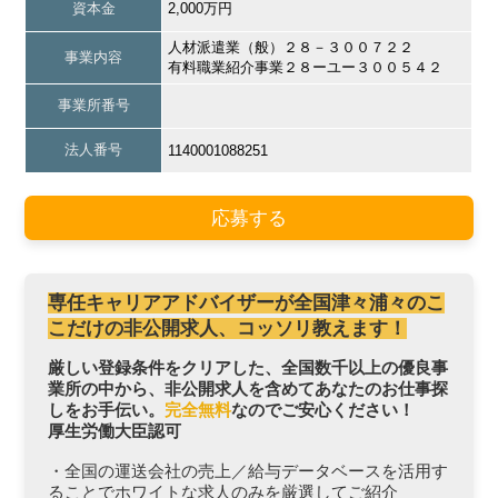
資本金
2,000万円
人材派遣業（般）２８－３００７２２
事業内容
有料職業紹介事業２８ーユー３００５４２
事業所番号
法人番号
1140001088251
応募する
専任キャリアアドバイザーが全国津々浦々のこ
こだけの非公開求人、コッソリ教えます！
厳しい登録条件をクリアした、全国数千以上の優良事
業所の中から、非公開求人を含めてあなたのお仕事探
しをお手伝い。
完全無料
なのでご安心ください！
厚生労働大臣認可
・全国の運送会社の売上／給与データベースを活用す
ることでホワイトな求人のみを厳選してご紹介