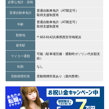
必要な免許・資格
普通自動車免許（AT限定可）
普通自動車免許
取得支援制度有
普通自動車免許（AT限定可）
年齢
取得支援制度有
勤務地
〒663-8142兵庫県西宮市鳴尾浜
最寄駅
可能（駐車場完備・通勤時ガソリン代全額支
マイカー通勤
給）
転勤
なし
受動喫煙対策
受動喫煙対策あり（屋内禁煙）