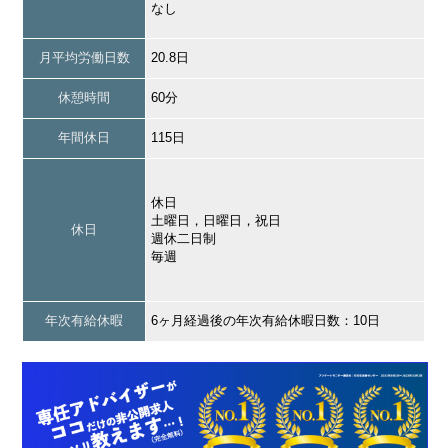
なし
月平均労働日数
20.8日
休憩時間
60分
年間休日
115日
休日
土曜日，日曜日，祝日
休日
週休二日制
毎週
年次有給休暇
6ヶ月経過後の年次有給休暇日数：10日