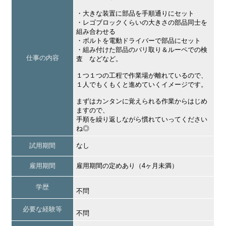
・大きな装置に部品を手順通りにセット
・レゴブロックくらいの大きさの部品同士を
組み合わせる
・ボルトを電動ドライバーで部品にセット
・組み付けた部品のバリ取り＆ルーペでの検
仕事の内容
査 などなど。
１つ１つの工程で作業場が離れているので、
１人でもくもくと進めていくイメージです。
まずはカンタンに覚えられる作業からはじめ
ますので、
手順を繰り返しながら慣れていってください
ね◎
試用期間
なし
雇用期間
雇用期間の定めあり（4ヶ月未満）
学歴
不問
必要な経験等
不問