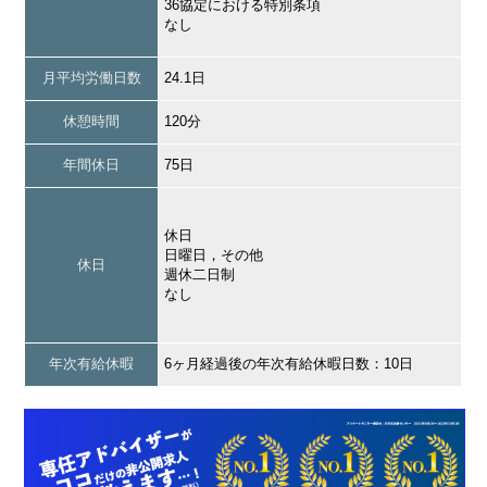
36協定における特別条項
なし
月平均労働日数
24.1日
休憩時間
120分
年間休日
75日
休日
日曜日，その他
休日
週休二日制
なし
年次有給休暇
6ヶ月経過後の年次有給休暇日数：10日