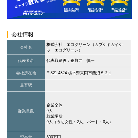
会社情報
株式会社 エコグリーン（カブシキガイシ
会社名
ャ エコグリーン）
代表者名
代表取締役：釜野井 慎一
会社所在地
〒321-4324 栃木県真岡市西沼８３１
最寄駅
企業全体
9人
従業員数
就業場所
9人（うち女性：2人、パート：0人）
資本金
300万円