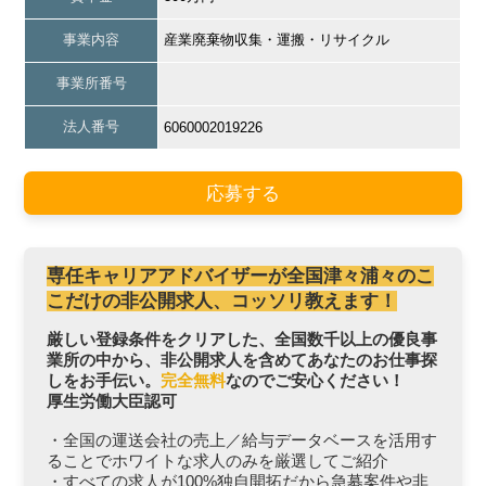
事業内容
産業廃棄物収集・運搬・リサイクル
事業所番号
法人番号
6060002019226
応募する
専任キャリアアドバイザーが全国津々浦々のこ
こだけの非公開求人、コッソリ教えます！
厳しい登録条件をクリアした、全国数千以上の優良事
業所の中から、非公開求人を含めてあなたのお仕事探
しをお手伝い。
完全無料
なのでご安心ください！
厚生労働大臣認可
・全国の運送会社の売上／給与データベースを活用す
ることでホワイトな求人のみを厳選してご紹介
・すべての求人が100%独自開拓だから急募案件や非