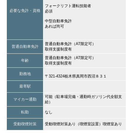
フォークリフト運転技能者
必要な免許・資格
必須
中型自動車免許
あれば尚可
普通自動車免許（AT限定可）
普通自動車免許
取得支援制度有
普通自動車免許（AT限定可）
年齢
取得支援制度有
勤務地
〒321-4324栃木県真岡市西沼８３１
最寄駅
可能（駐車場完備・通勤時ガソリン代全額支
マイカー通勤
給）
転勤
なし
受動喫煙対策
受動喫煙対策あり（喫煙室設置）喫煙室あり