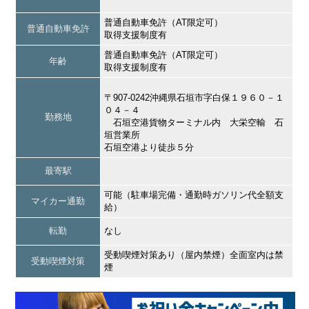
普通自動車免許（AT限定可）
普通自動車免許
取得支援制度有
普通自動車免許（AT限定可）
年齢
取得支援制度有
〒907-0242沖縄県石垣市字白保１９６０－１
０４－４
勤務地
石垣空港貨物ターミナル内 大栄空輸 石
垣営業所
石垣空港より徒歩５分
最寄駅
可能（駐車場完備・通勤時ガソリン代全額支
マイカー通勤
給）
転勤
なし
受動喫煙対策あり（屋内禁煙）全面室内は禁
受動喫煙対策
煙