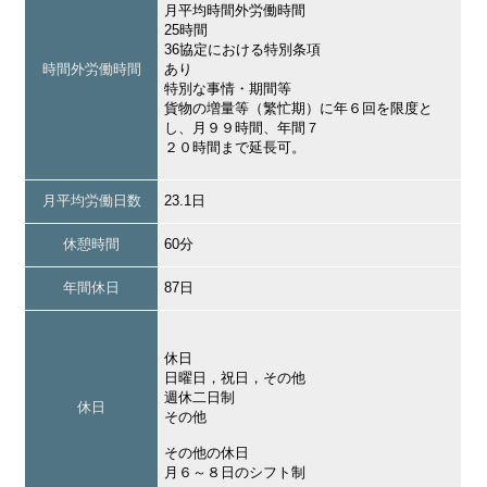
月平均時間外労働時間
25時間
36協定における特別条項
時間外労働時間
あり
特別な事情・期間等
貨物の増量等（繁忙期）に年６回を限度と
し、月９９時間、年間７
２０時間まで延長可。
月平均労働日数
23.1日
休憩時間
60分
年間休日
87日
休日
日曜日，祝日，その他
週休二日制
休日
その他
その他の休日
月６～８日のシフト制