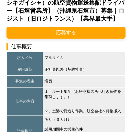
シキガイシャ）の航空貨物運送集配ドライバ
ー【石垣営業所】（沖縄県石垣市）募集｜ロ
ジスト（旧ロジトランス）【業界最大手】
応募する
仕事概要
求人区分
フルタイム
雇用形態
正社員以外（契約社員）
募集の理由
増員
１、ルート集配（お得意様の所へ行き荷物を
集荷します。）
仕事の内容
２、空港で荷造り作業、航空会社へ貨物搬入
あり（３カ月）
試用期間中の労働条件
試用期間