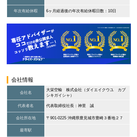
年次有給休暇
6ヶ月経過後の年次有給休暇日数：10日
会社情報
大栄空輸 株式会社（ダイエイクウユ カブ
会社名
シキガイシャ）
代表者名
代表取締役社長：神里 誠
会社所在地
〒901-0225 沖縄県豊見城市豊崎３番地２７
最寄駅