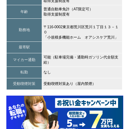
取得支援制度有
普通自動車免許（AT限定可）
年齢
取得支援制度有
〒116-0002東京都荒川区荒川１丁目１３－１
勤務地
０
「小規模多機能ホーム オアシスケア荒川」
最寄駅
可能（駐車場完備・通勤時ガソリン代全額支
マイカー通勤
給）
転勤
なし
受動喫煙対策
受動喫煙対策あり（屋内禁煙）