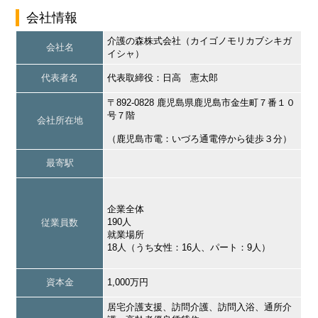
会社情報
介護の森株式会社（カイゴノモリカブシキガ
会社名
イシャ）
代表者名
代表取締役：日高 憲太郎
〒892-0828 鹿児島県鹿児島市金生町７番１０
号７階
会社所在地
（鹿児島市電：いづろ通電停から徒歩３分）
最寄駅
企業全体
190人
従業員数
就業場所
18人（うち女性：16人、パート：9人）
資本金
1,000万円
居宅介護支援、訪問介護、訪問入浴、通所介