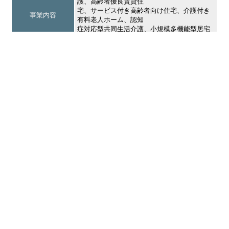
護、高齢者優良賃貸住
宅、サービス付き高齢者向け住宅、介護付き
事業内容
有料老人ホーム、認知
症対応型共同生活介護、小規模多機能型居宅
介護
事業所番号
法人番号
6340001006527
応募する
専任キャリアアドバイザーが全国津々浦々のこ
こだけの非公開求人、コッソリ教えます！
厳しい登録条件をクリアした、全国数千以上の優良事
業所の中から、非公開求人を含めてあなたのお仕事探
しをお手伝い。
完全無料
なのでご安心ください！
厚生労働大臣認可
・全国の運送会社の売上／給与データベースを活用す