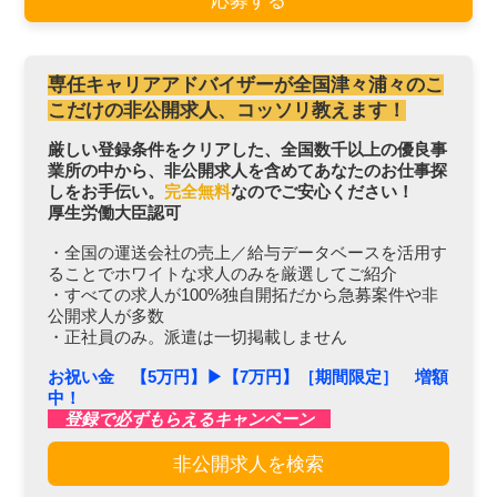
応募する
専任キャリアアドバイザーが全国津々浦々のこ
こだけの非公開求人、コッソリ教えます！
厳しい登録条件をクリアした、全国数千以上の優良事
業所の中から、非公開求人を含めてあなたのお仕事探
しをお手伝い。
完全無料
なのでご安心ください！
厚生労働大臣認可
・全国の運送会社の売上／給与データベースを活用す
ることでホワイトな求人のみを厳選してご紹介
・すべての求人が100%独自開拓だから急募案件や非
公開求人が多数
・正社員のみ。派遣は一切掲載しません
お祝い金 【5万円】▶︎【7万円】［期間限定］ 増額
中！
登録で必ずもらえるキャンペーン
非公開求人を検索