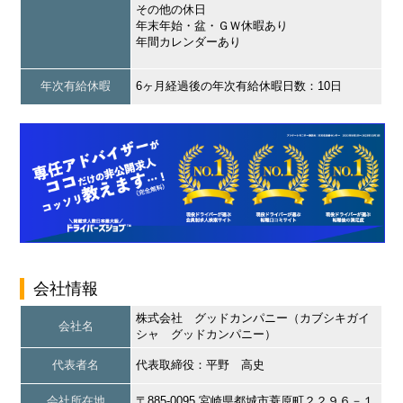
その他の休日
年末年始・盆・ＧＷ休暇あり
年間カレンダーあり
年次有給休暇
6ヶ月経過後の年次有給休暇日数：10日
会社情報
株式会社 グッドカンパニー（カブシキガイ
会社名
シャ グッドカンパニー）
代表者名
代表取締役：平野 高史
会社所在地
〒885-0095 宮崎県都城市蓑原町２２９６－１