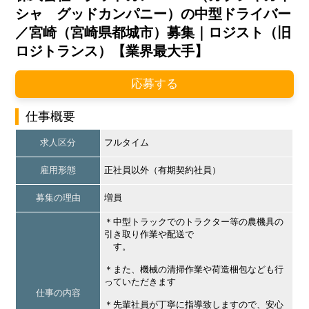
シャ グッドカンパニー）の中型ドライバー
／宮崎（宮崎県都城市）募集｜ロジスト（旧
ロジトランス）【業界最大手】
応募する
仕事概要
求人区分
フルタイム
雇用形態
正社員以外（有期契約社員）
募集の理由
増員
＊中型トラックでのトラクター等の農機具の
引き取り作業や配送で
す。
＊また、機械の清掃作業や荷造梱包なども行
っていただきます
仕事の内容
＊先輩社員が丁寧に指導致しますので、安心