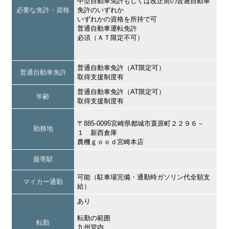
中型自動車免許もしくは改正前の普通自動車
必要な免許・資格
免許のいずれか
いずれかの資格を所持で可
普通自動車運転免許
必須（ＡＴ限定不可）
普通自動車免許（AT限定可）
普通自動車免許
取得支援制度有
普通自動車免許（AT限定可）
年齢
取得支援制度有
〒885-0095宮崎県都城市蓑原町２２９６－
勤務地
１ 新西倉庫
農機ｇｏｏｄ宮崎本店
最寄駅
可能（駐車場完備・通勤時ガソリン代全額支
マイカー通勤
給）
あり
転勤の範囲
転勤
九州管内