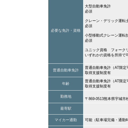
大型自動車免許
必須
クレーン・デリック運転
必須
必要な免許・資格
小型移動式クレーン運転
必須
ユニック資格 フォーク
いずれかの資格を所持で
普通自動車免許（AT限定
普通自動車免許
取得支援制度有
普通自動車免許（AT限定
年齢
取得支援制度有
勤務地
〒869-0513熊本県宇
最寄駅
マイカー通勤
可能（駐車場完備・通勤