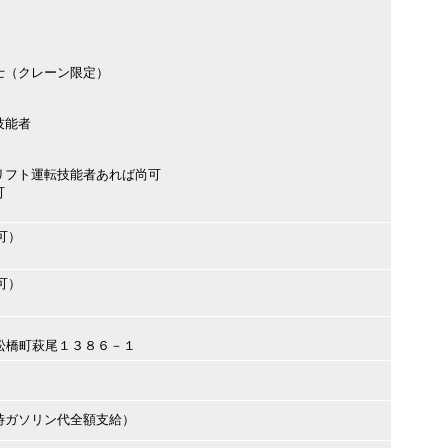
士（クレーン限定）
技能者
リフト運転技能者あれば尚可
可
可）
可）
城市松橋町萩尾１３８６－１
時ガソリン代全額支給）