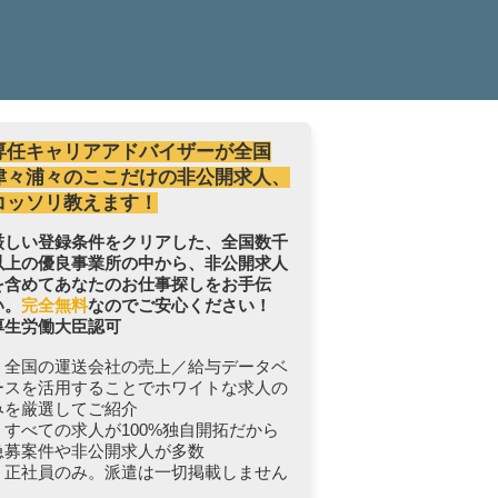
専任キャリアアドバイザーが全国
津々浦々のここだけの非公開求人、
コッソリ教えます！
厳しい登録条件をクリアした、全国数千
以上の優良事業所の中から、非公開求人
を含めてあなたのお仕事探しをお手伝
い。
完全無料
なのでご安心ください！
厚生労働大臣認可
・全国の運送会社の売上／給与データベ
ースを活用することでホワイトな求人の
みを厳選してご紹介
・すべての求人が100%独自開拓だから
急募案件や非公開求人が多数
・正社員のみ。派遣は一切掲載しません