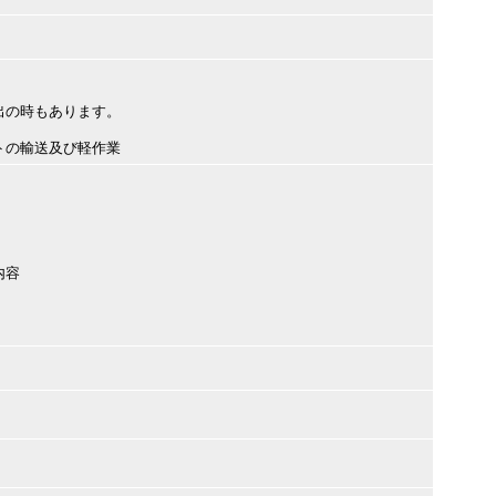
）
出の時もあります。
トの輸送及び軽作業
内容