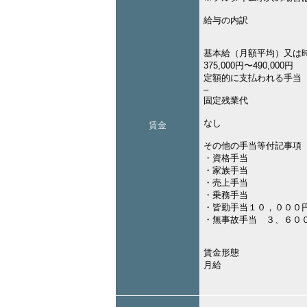
給与の内訳
基本給（月額平均）又は
375,000円〜490,000円
定額的に支払われる手当
–
固定残業代
なし
賃金
その他の手当等付記事項
・資格手当
・家族手当
・売上手当
・乗務手当
・皆勤手当１０，０００
・無事故手当 ３、６０
賃金形態
月給