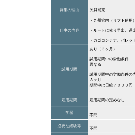
募集の理由
欠員補充
・九州管内（リフト使用
仕事の内容
・ルートに依り早出、遅
・カゴコンテナ、パレッ
あり（３ヶ月）
試用期間中の労働条件
異なる
試用期間
試用期間中の労働条件の
３ヶ月
期間中は日給７０００円
雇用期間
雇用期間の定めなし
学歴
不問
必要な経験等
不問