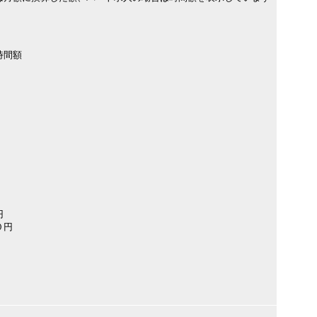
時間額
円
０円