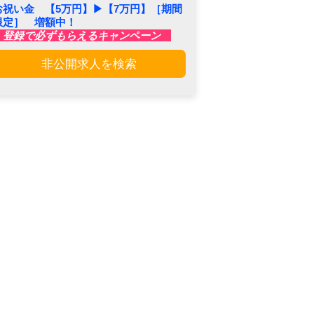
お祝い金 【5万円】▶︎【7万円】［期間
限定］ 増額中！
登録で必ずもらえるキャンペーン
非公開求人を検索