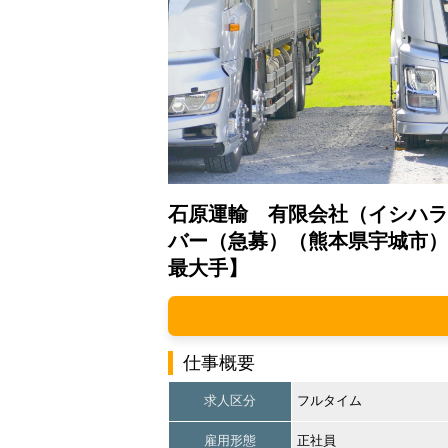
石原運輸 有限会社（イシハラ
バー（急募）（熊本県宇城市）
最大手】
仕事概要
求人区分
フルタイム
雇用形態
正社員