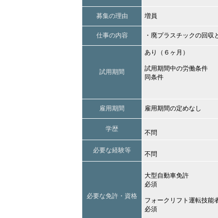
募集の理由
増員
仕事の内容
・廃プラスチックの回収
あり（６ヶ月）
試用期間中の労働条件
試用期間
同条件
雇用期間
雇用期間の定めなし
学歴
不問
必要な経験等
不問
大型自動車免許
必須
必要な免許・資格
フォークリフト運転技能
必須