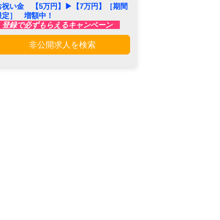
お祝い金 【5万円】▶︎【7万円】［期間
限定］ 増額中！
登録で必ずもらえるキャンペーン
非公開求人を検索