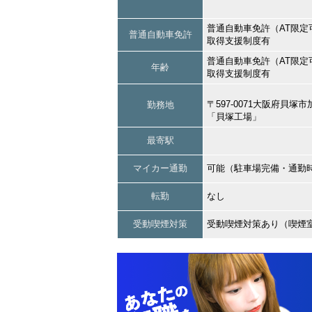
普通自動車免許（AT限定
普通自動車免許
取得支援制度有
普通自動車免許（AT限定
年齢
取得支援制度有
〒597-0071大阪府貝
勤務地
「貝塚工場」
最寄駅
マイカー通勤
可能（駐車場完備・通勤
転勤
なし
受動喫煙対策
受動喫煙対策あり（喫煙