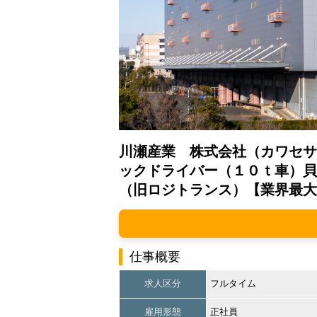
川瀬産業 株式会社（カワセサ
ックドライバー（１０ｔ車）貝
（旧ロジトランス）【業界最大
仕事概要
求人区分
フルタイム
雇用形態
正社員