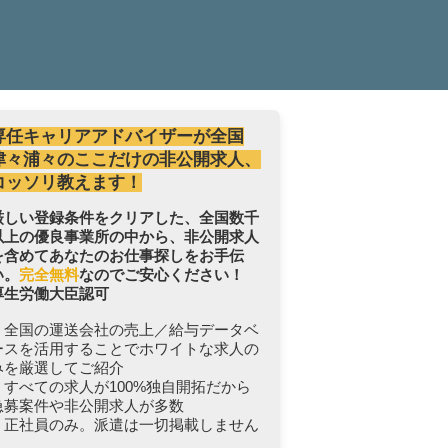
専任キャリアアドバイザーが全国
津々浦々のここだけの非公開求人、
コッソリ教えます！
厳しい登録条件をクリアした、全国数千
以上の優良事業所の中から、非公開求人
を含めてあなたのお仕事探しをお手伝
い。
完全無料
なのでご安心ください！
厚生労働大臣認可
・全国の運送会社の売上／給与データベ
ースを活用することでホワイトな求人の
みを厳選してご紹介
・すべての求人が100%独自開拓だから
急募案件や非公開求人が多数
・正社員のみ。派遣は一切掲載しません