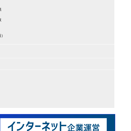
無
数
績）