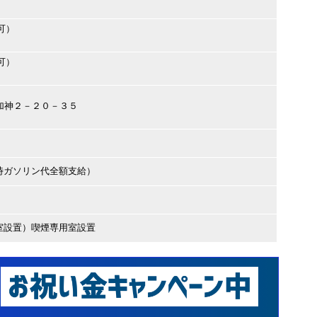
可）
可）
塚市加神２－２０－３５
時ガソリン代全額支給）
室設置）喫煙専用室設置