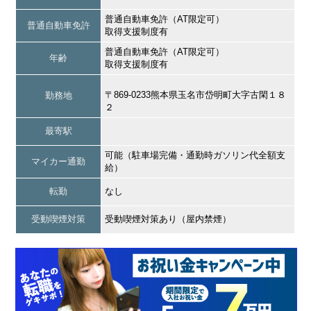
普通自動車免許（AT限定可）
普通自動車免許
取得支援制度有
普通自動車免許（AT限定可）
年齢
取得支援制度有
〒869-0233熊本県玉名市岱明町大字古閑１８
勤務地
２
最寄駅
可能（駐車場完備・通勤時ガソリン代全額支
マイカー通勤
給）
転勤
なし
受動喫煙対策
受動喫煙対策あり（屋内禁煙）