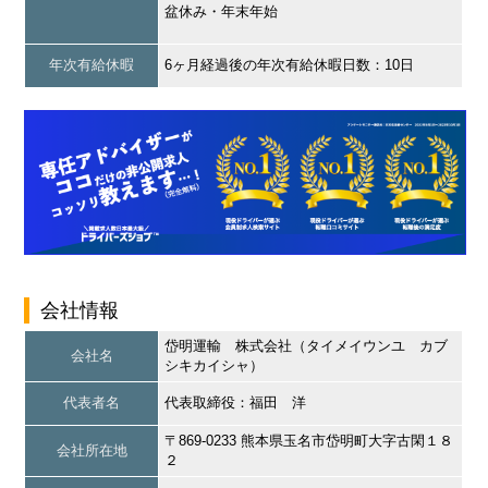
盆休み・年末年始
年次有給休暇
6ヶ月経過後の年次有給休暇日数：10日
会社情報
岱明運輸 株式会社（タイメイウンユ カブ
会社名
シキカイシャ）
代表者名
代表取締役：福田 洋
〒869-0233 熊本県玉名市岱明町大字古閑１８
会社所在地
２