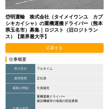
岱明運輸 株式会社（タイメイウンユ カブ
シキカイシャ）の重機運搬ドライバー（熊本
県玉名市）募集｜ロジスト（旧ロジトラン
ス）【業界最大手】
応募する
仕事概要
求人区分
フルタイム
雇用形態
正社員
募集の理由
欠員補充
重機運搬ドライバー
建設機械等の地場の回送業務
仕事の内容