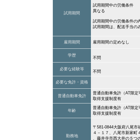
試用期間中の労働条件
異なる
試用期間
試用期間中の労働条件の
試用期間は、配送手当の
雇用期間
雇用期間の定めなし
学歴
不問
必要な経験等
不問
必要な免許・資格
普通自動車免許（AT限定
普通自動車免許
取得支援制度有
普通自動車免許（AT限定
年齢
取得支援制度有
〒581-0844大阪府
４－１７、八尾市新家町
勤務地
、藤井寺市西大井の５つ