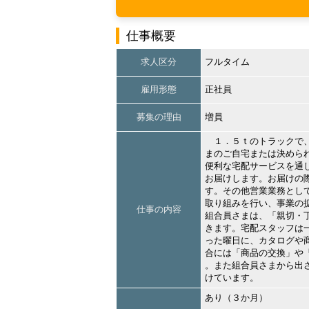
仕事概要
求人区分
フルタイム
雇用形態
正社員
募集の理由
増員
１．５ｔのトラックで、
まのご自宅または決めら
便利な宅配サービスを通
お届けします。お届けの
す。その他営業業務とし
取り組みを行い、事業の
仕事の内容
組合員さまは、「親切・
きます。宅配スタッフは
った曜日に、カタログや
合には「商品の交換」や
。また組合員さまから出
けています。
あり（３か月）