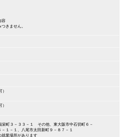
内容
みつきません。
可）
可）
八尾市福栄町３－３３－１ その他、東大阪市中石切町６－
４－１－１、八尾市太田新町９－８７－１
の就業場所があります