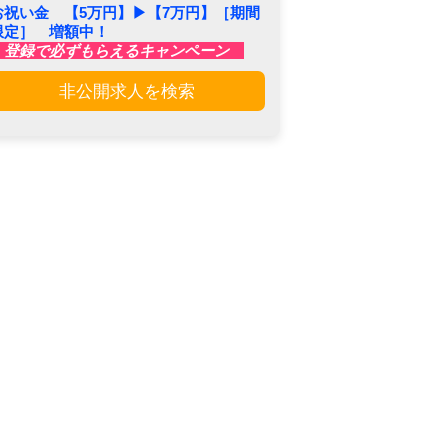
お祝い金 【5万円】▶︎【7万円】［期間
限定］ 増額中！
登録で必ずもらえるキャンペーン
非公開求人を検索