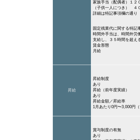
家族手当（配偶者）１２
（子供一人につき） ４
詳細は特記事項欄の通り
固定残業代に関する特記
時間外手当は、時間外労
支給し、３５時間を超え
賃金形態
月給
昇給制度
あり
昇給（前年度実績）
昇給
あり
昇給金額／昇給率
1月あたり0円〜3,000
賞与制度の有無
あり