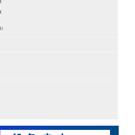
無
数
績）