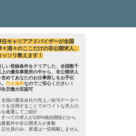
専任キャリアアドバイザーが全国
津々浦々のここだけの非公開求人、
コッソリ教えます！
厳しい登録条件をクリアした、全国数千
以上の優良事業所の中から、非公開求人
を含めてあなたのお仕事探しをお手伝
い。
完全無料
なのでご安心ください！
厚生労働大臣認可
・全国の運送会社の売上／給与データベ
ースを活用することでホワイトな求人の
みを厳選してご紹介
・すべての求人が100%独自開拓だから
急募案件や非公開求人が多数
・正社員のみ。派遣は一切掲載しません