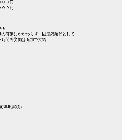
０００円
０００円
事項
働の有無にかかわらず、固定残業代として
る時間外労働は追加で支給。
円（前年度実績）