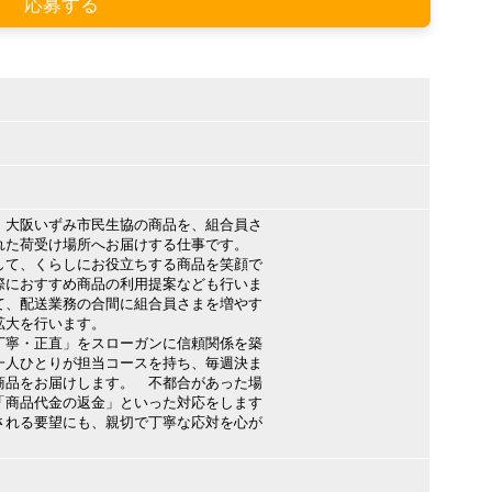
応募する
大阪いずみ市民生協の商品を、組合員さ
れた荷受け場所へお届けする仕事です。
して、くらしにお役立ちする商品を笑顔で
際におすすめ商品の利用提案なども行いま
て、配送業務の合間に組合員さまを増やす
拡大を行います。
丁寧・正直」をスローガンに信頼関係を築
一人ひとりが担当コースを持ち、毎週決ま
商品をお届けします。 不都合があった場
「商品代金の返金」といった対応をします
される要望にも、親切で丁寧な応対を心が