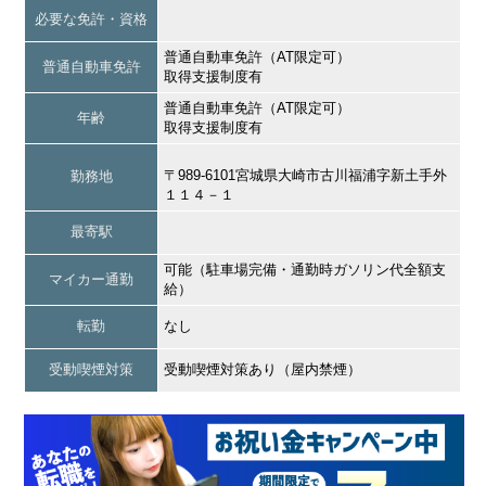
必要な免許・資格
普通自動車免許（AT限定可）
普通自動車免許
取得支援制度有
普通自動車免許（AT限定可）
年齢
取得支援制度有
〒989-6101宮城県大崎市古川福浦字新土手外
勤務地
１１４－１
最寄駅
可能（駐車場完備・通勤時ガソリン代全額支
マイカー通勤
給）
転勤
なし
受動喫煙対策
受動喫煙対策あり（屋内禁煙）