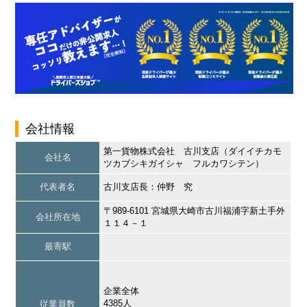
会社情報
第一貨物株式会社 古川支店（ダイイチカモ
会社名
ツカブシキガイシャ フルカワシテン）
代表者名
古川支店長：仲野 究
〒989-6101 宮城県大崎市古川福浦字新土手外
会社所在地
１１４－１
最寄駅
企業全体
4385人
従業員数