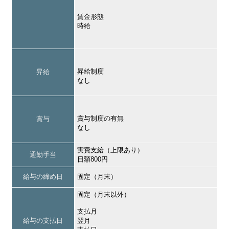
賃金形態
時給
昇給制度
昇給
なし
賞与制度の有無
賞与
なし
実費支給（上限あり）
通勤手当
日額800円
給与の締め日
固定（月末）
固定（月末以外）
支払月
給与の支払日
翌月