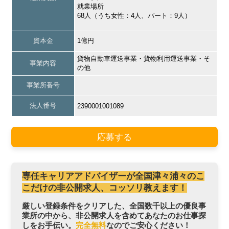
就業場所
68人（うち女性：4人、パート：9人）
資本金
1億円
貨物自動車運送事業・貨物利用運送事業・そ
事業内容
の他
事業所番号
法人番号
2390001001089
応募する
専任キャリアアドバイザーが全国津々浦々のこ
こだけの非公開求人、コッソリ教えます！
厳しい登録条件をクリアした、全国数千以上の優良事
業所の中から、非公開求人を含めてあなたのお仕事探
しをお手伝い。
完全無料
なのでご安心ください！