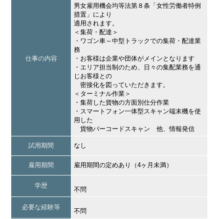
男女雇用機会均等法第８条「女性労働者特例
措置」により
適用されます。
＜集荷・配達＞
・ワゴン車～中型トラックでの集荷・配達業
務
仕事の内容
・お客様は企業や団体がメインとなります
・エリア担当制のため、日々の集配業務を通
じお客様との
密接化を図っていただきます。
＜ターミナル作業＞
・集荷した貨物の方面別仕分作業
・スマートフォン一体型スキャン端末機を使
用した
貨物バーコードスキャン 他、情報発信
試用期間
なし
雇用期間
雇用期間の定めあり（4ヶ月未満）
学歴
不問
必要な経験等
不問