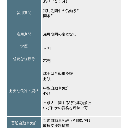
あり（３ヶ月）
試用期間中の労働条件
試用期間
同条件
雇用期間
雇用期間の定めなし
学歴
不問
必要な経験等
不問
準中型自動車免許
必須
中型自動車免許
必要な免許・資格
必須
＊求人に関する特記事項参照
いずれかの資格を所持で可
普通自動車免許（AT限定可）
普通自動車免許
取得支援制度有