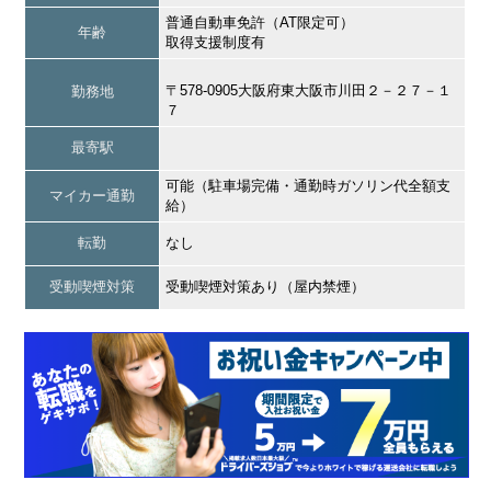
普通自動車免許（AT限定可）
年齢
取得支援制度有
〒578-0905大阪府東大阪市川田２－２７－１
勤務地
７
最寄駅
可能（駐車場完備・通勤時ガソリン代全額支
マイカー通勤
給）
転勤
なし
受動喫煙対策
受動喫煙対策あり（屋内禁煙）