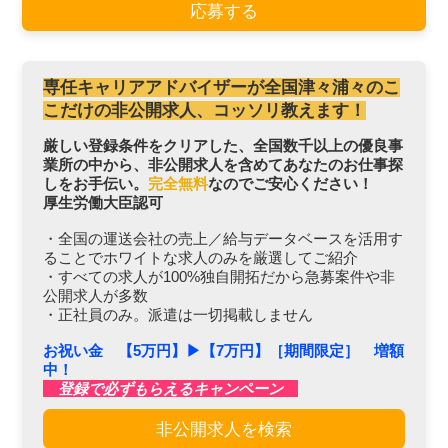
応募する
専任キャリアアドバイザーが全国津々浦々のこ
こだけの非公開求人、コッソリ教えます！
厳しい登録条件をクリアした、全国数千以上の優良事
業所の中から、非公開求人を含めてあなたのお仕事探
しをお手伝い。
完全無料
なのでご安心ください！
厚生労働大臣認可
・全国の運送会社の売上／給与データベースを活用す
ることでホワイトな求人のみを厳選してご紹介
・すべての求人が100%独自開拓だから急募案件や非
公開求人が多数
・正社員のみ。派遣は一切掲載しません
お祝い金 【5万円】▶︎【7万円】［期間限定］ 増額
中！
登録で必ずもらえるキャンペーン
非公開求人を検索