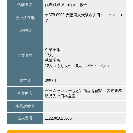
代表者名
代表取締役：山本 敦子
〒578-0905 大阪府東大阪市川田２－２７－１
会社所在地
７
最寄駅
企業全体
12人
従業員数
就業場所
12人（うち女性：0人、パート：0人）
資本金
800万円
ゲームセンターなどに商品を配送・設置業務
事業内容
納品先は日本全国
事業所番号
法人番号
1122001025005