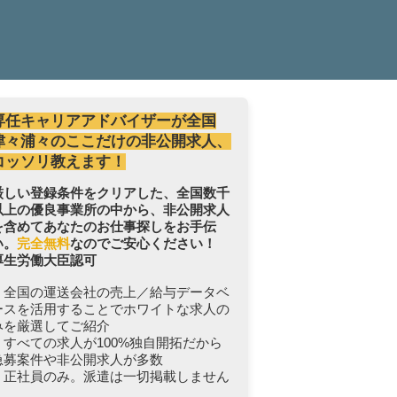
専任キャリアアドバイザーが全国
津々浦々のここだけの非公開求人、
コッソリ教えます！
厳しい登録条件をクリアした、全国数千
以上の優良事業所の中から、非公開求人
を含めてあなたのお仕事探しをお手伝
い。
完全無料
なのでご安心ください！
厚生労働大臣認可
・全国の運送会社の売上／給与データベ
ースを活用することでホワイトな求人の
みを厳選してご紹介
・すべての求人が100%独自開拓だから
急募案件や非公開求人が多数
・正社員のみ。派遣は一切掲載しません