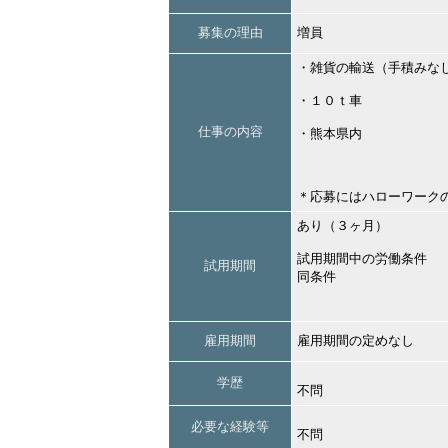
募集の理由
増員
・雑貨の輸送（手積みな
・１０ｔ車
仕事の内容
・熊本県内
＊応募にはハローワーク
あり（３ヶ月）
試用期間中の労働条件
試用期間
同条件
雇用期間
雇用期間の定めなし
学歴
不問
必要な経験等
不問