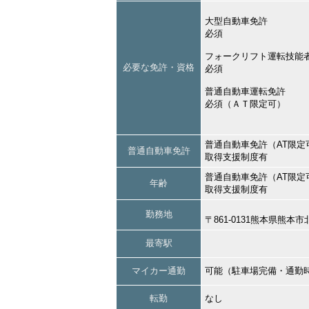
大型自動車免許
必須
フォークリフト運転技能
必要な免許・資格
必須
普通自動車運転免許
必須（ＡＴ限定可）
普通自動車免許（AT限定
普通自動車免許
取得支援制度有
普通自動車免許（AT限定
年齢
取得支援制度有
勤務地
〒861-0131熊本県熊
最寄駅
マイカー通勤
可能（駐車場完備・通勤
転勤
なし