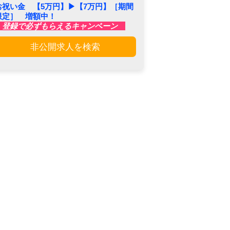
お祝い金 【5万円】▶︎【7万円】［期間
限定］ 増額中！
登録で必ずもらえるキャンペーン
非公開求人を検索