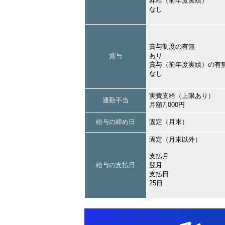
昇給（前年度実績）
なし
賞与制度の有無
あり
賞与
賞与（前年度実績）の有
なし
実費支給（上限あり）
通勤手当
月額7,000円
給与の締め日
固定（月末）
固定（月末以外）
支払月
給与の支払日
翌月
支払日
25日