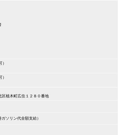
者
可）
可）
本市北区植木町広住１２８０番地
時ガソリン代全額支給）