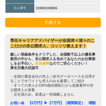
法人番号
3330001009855
応募する
専任キャリアアドバイザーが全国津々浦々のこ
こだけの非公開求人、コッソリ教えます！
厳しい登録条件をクリアした、全国数千以上の優良事
業所の中から、非公開求人を含めてあなたのお仕事探
しをお手伝い。
完全無料
なのでご安心ください！
厚生労働大臣認可
・全国の運送会社の売上／給与データベースを活用す
ることでホワイトな求人のみを厳選してご紹介
・すべての求人が100%独自開拓だから急募案件や非
公開求人が多数
・正社員のみ。派遣は一切掲載しません
お祝い金 【5万円】▶︎【7万円】［期間限定］ 増額