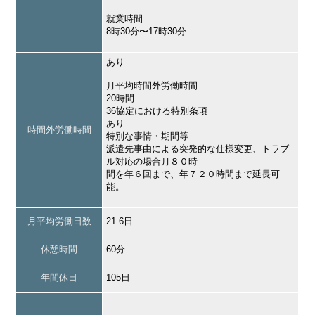
就業時間
8時30分〜17時30分
あり
月平均時間外労働時間
20時間
36協定における特別条項
あり
時間外労働時間
特別な事情・期間等
派遣先事由による突発的な仕様変更、トラブ
ル対応の場合月８０時
間を年６回まで、年７２０時間まで延長可
能。
月平均労働日数
21.6日
休憩時間
60分
年間休日
105日