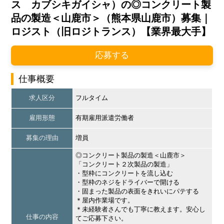
ス カブシキガイシャ）の◎コンクリート製
品の製造＜山鹿市＞（熊本県山鹿市）募集｜
ロジスト（旧ロジトランス）【業界最大手】
応募する
仕事概要
求人区分
フルタイム
雇用形態
有期雇用派遣労働者
募集の理由
増員
◎コンクリート製品の製造＜山鹿市＞
「コンクリート２次製品の製造」
・型枠にコンクリートを流し込む
・型枠のネジをドライバーで開ける
・固まった製品の表面をきれいにパテする
＊屋内作業場です。
＊未経験者さんでも丁寧に教えます。安心し
仕事の内容
てご応募下さい。