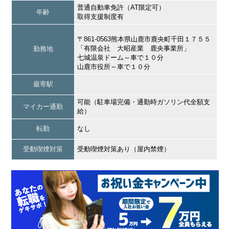
普通自動車免許（AT限定可）
年齢
取得支援制度有
〒861-0563熊本県山鹿市鹿央町千田１７５５
「有限会社 大昭産業 鹿央事業所」
勤務地
七城温泉ドーム～車で１０分
山鹿市役所～車で１０分
最寄駅
可能（駐車場完備・通勤時ガソリン代全額支
マイカー通勤
給）
転勤
なし
受動喫煙対策
受動喫煙対策あり（屋内禁煙）