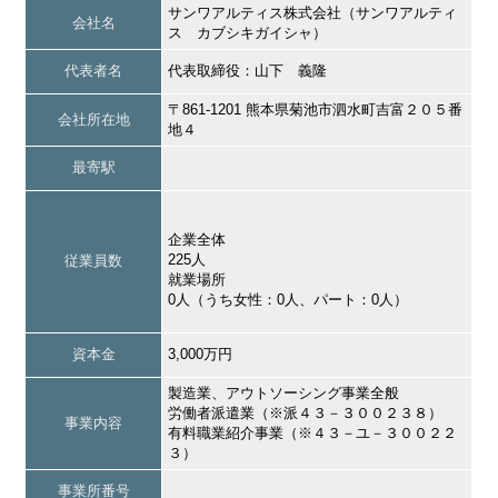
サンワアルティス株式会社（サンワアルティ
会社名
ス カブシキガイシャ）
代表者名
代表取締役：山下 義隆
〒861-1201 熊本県菊池市泗水町吉富２０５番
会社所在地
地４
最寄駅
企業全体
225人
従業員数
就業場所
0人（うち女性：0人、パート：0人）
資本金
3,000万円
製造業、アウトソーシング事業全般
労働者派遣業（※派４３－３００２３８）
事業内容
有料職業紹介事業（※４３－ユ－３００２２
３）
事業所番号