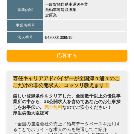
一般貨物自動車運送事業
事業内容
自動車運送取扱業
倉庫業
事業所番号
法人番号
9420001009519
応募する
専任キャリアアドバイザーが全国津々浦々のこ
こだけの非公開求人、コッソリ教えます！
厳しい登録条件をクリアした、全国数千以上の優良事
業所の中から、非公開求人を含めてあなたのお仕事探
しをお手伝い。
完全無料
なのでご安心ください！
厚生労働大臣認可
・全国の運送会社の売上／給与データベースを活用す
ることでホワイトな求人のみを厳選してご紹介