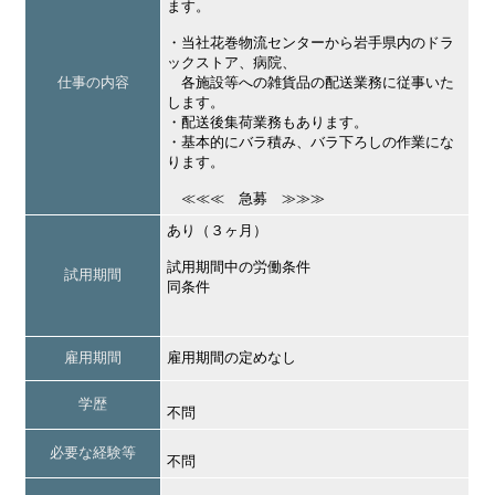
ます。
・当社花巻物流センターから岩手県内のドラ
ックストア、病院、
仕事の内容
各施設等への雑貨品の配送業務に従事いた
します。
・配送後集荷業務もあります。
・基本的にバラ積み、バラ下ろしの作業にな
ります。
≪≪≪ 急募 ≫≫≫
あり（３ヶ月）
試用期間中の労働条件
試用期間
同条件
雇用期間
雇用期間の定めなし
学歴
不問
必要な経験等
不問