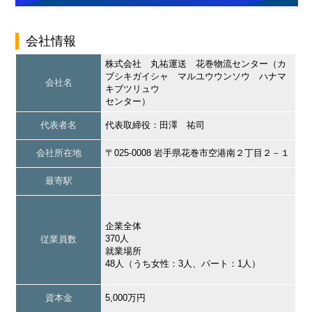
会社情報
株式会社 丸祐運送 花巻物流センター（カ
ブシキガイシャ マルユウウンソウ ハナマ
会社名
キブツリュウ
センター）
代表者名
代表取締役：田澤 祐司
会社所在地
〒025-0008 岩手県花巻市空港南２丁目２－１
最寄駅
企業全体
370人
従業員数
就業場所
48人（うち女性：3人、パート：1人）
資本金
5,000万円