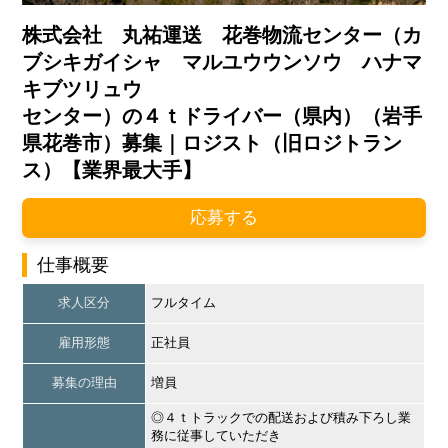
株式会社 丸祐運送 花巻物流センター（カ
ブシキガイシャ マルユウウンソウ ハナマ
キブツリュウ
センター）の４ｔドライバー（県内）（岩手
県花巻市）募集｜ロジスト（旧ロジトラン
ス）【業界最大手】
応募する
仕事概要
求人区分
フルタイム
雇用形態
正社員
募集の理由
増員
◎４ｔトラックでの配送および積み下ろし業
務に従事していただき