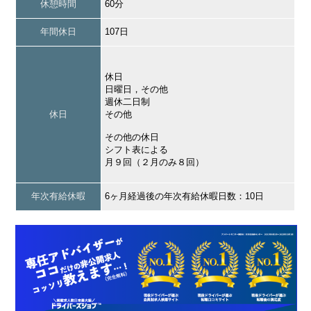
休憩時間
60分
年間休日
107日
休日
日曜日，その他
週休二日制
休日
その他
その他の休日
シフト表による
月９回（２月のみ８回）
年次有給休暇
6ヶ月経過後の年次有給休暇日数：10日