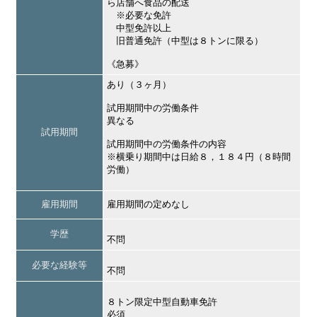
ら店舗へ食品の配送
※必要な免許
中型免許以上
旧普通免許（中型は８トンに限る）
《急募》
あり（３ヶ月）
試用期間中の労働条件
異なる
試用期間
試用期間中の労働条件の内容
※横乗り期間中は日給８，１８４円（８時間
労働）
雇用期間
雇用期間の定めなし
学歴
不問
必要な経験等
不問
８トン限定中型自動車免許
必須