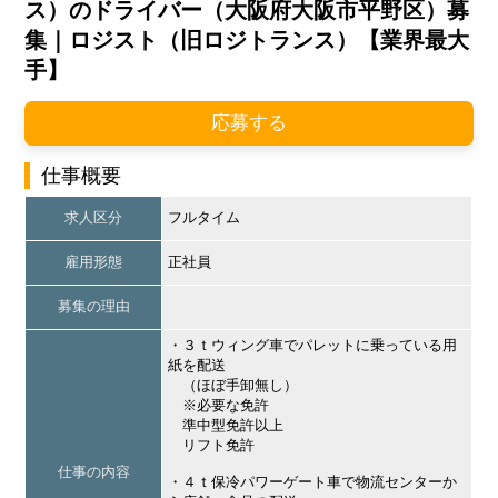
ス）のドライバー（大阪府大阪市平野区）募
集｜ロジスト（旧ロジトランス）【業界最大
手】
応募する
仕事概要
求人区分
フルタイム
雇用形態
正社員
募集の理由
・３ｔウィング車でパレットに乗っている用
紙を配送
（ほぼ手卸無し）
※必要な免許
準中型免許以上
リフト免許
仕事の内容
・４ｔ保冷パワーゲート車で物流センターか