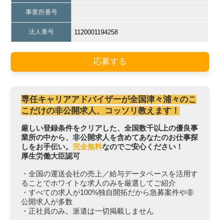
事業所番号
法人番号
1120001194258
応募する
専任キャリアアドバイザーが全国津々浦々のこ
こだけの非公開求人、コッソリ教えます！
厳しい登録条件をクリアした、全国数千以上の優良事
業所の中から、非公開求人を含めてあなたのお仕事探
しをお手伝い。
完全無料
なのでご安心ください！
厚生労働大臣認可
・全国の運送会社の売上／給与データベースを活用す
ることでホワイトな求人のみを厳選してご紹介
・すべての求人が100%独自開拓だから急募案件や非
公開求人が多数
・正社員のみ。派遣は一切掲載しません