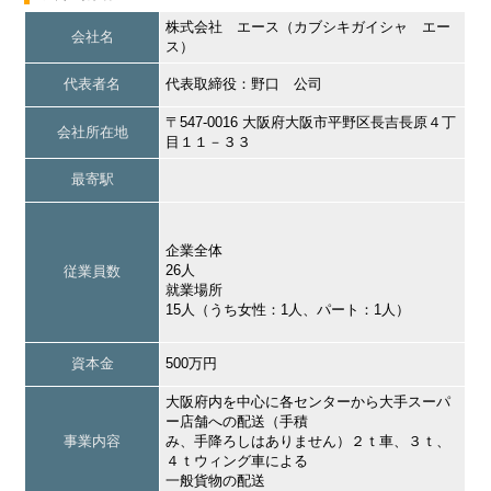
株式会社 エース（カブシキガイシャ エー
会社名
ス）
代表者名
代表取締役：野口 公司
〒547-0016 大阪府大阪市平野区長吉長原４丁
会社所在地
目１１－３３
最寄駅
企業全体
26人
従業員数
就業場所
15人（うち女性：1人、パート：1人）
資本金
500万円
大阪府内を中心に各センターから大手スーパ
ー店舗への配送（手積
事業内容
み、手降ろしはありません）２ｔ車、３ｔ、
４ｔウィング車による
一般貨物の配送