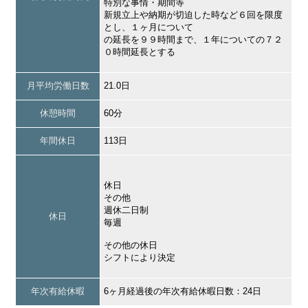
特別な事情・期間等
新規立上や納期が切迫した時など６回を限度
とし、１ヶ月について
の延長を９９時間まで、１年についての７２
０時間延長とする
月平均労働日数
21.0日
休憩時間
60分
年間休日
113日
休日
その他
週休二日制
休日
毎週
その他の休日
シフトにより決定
年次有給休暇
6ヶ月経過後の年次有給休暇日数：24日