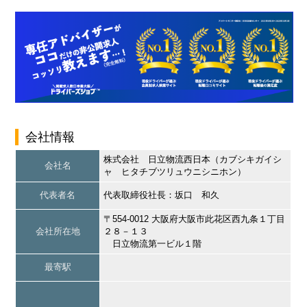
会社情報
株式会社 日立物流西日本（カブシキガイシ
会社名
ャ ヒタチブツリュウニシニホン）
代表者名
代表取締役社長：坂口 和久
〒554-0012 大阪府大阪市此花区西九条１丁目
会社所在地
２８－１３
日立物流第一ビル１階
最寄駅