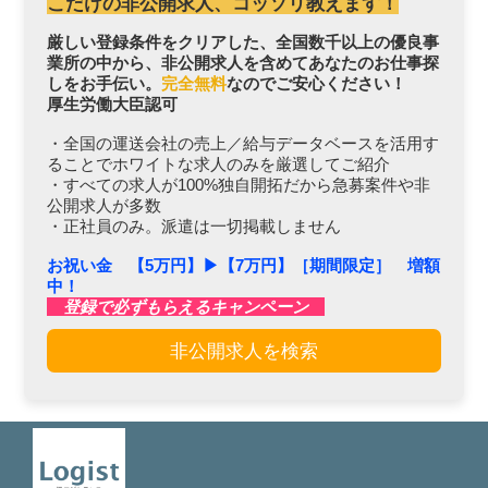
こだけの非公開求人、コッソリ教えます！
厳しい登録条件をクリアした、全国数千以上の優良事
業所の中から、非公開求人を含めてあなたのお仕事探
しをお手伝い。
完全無料
なのでご安心ください！
厚生労働大臣認可
・全国の運送会社の売上／給与データベースを活用す
ることでホワイトな求人のみを厳選してご紹介
・すべての求人が100%独自開拓だから急募案件や非
公開求人が多数
・正社員のみ。派遣は一切掲載しません
お祝い金 【5万円】▶︎【7万円】［期間限定］ 増額
中！
登録で必ずもらえるキャンペーン
非公開求人を検索