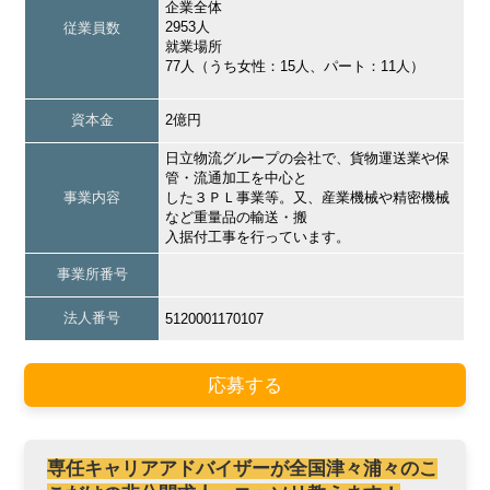
企業全体
2953人
従業員数
就業場所
77人（うち女性：15人、パート：11人）
資本金
2億円
日立物流グループの会社で、貨物運送業や保
管・流通加工を中心と
事業内容
した３ＰＬ事業等。又、産業機械や精密機械
など重量品の輸送・搬
入据付工事を行っています。
事業所番号
法人番号
5120001170107
応募する
専任キャリアアドバイザーが全国津々浦々のこ