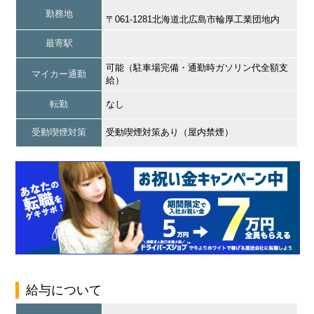
勤務地
〒061-1281北海道北広島市輪厚工業団地内
最寄駅
可能（駐車場完備・通勤時ガソリン代全額支
マイカー通勤
給）
転勤
なし
受動喫煙対策
受動喫煙対策あり（屋内禁煙）
給与について