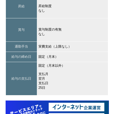
昇給制度
昇給
なし
賞与制度の有無
賞与
なし
通勤手当
実費支給（上限なし）
給与の締め日
固定（月末）
固定（月末以外）
支払月
給与の支払日
翌月
支払日
25日