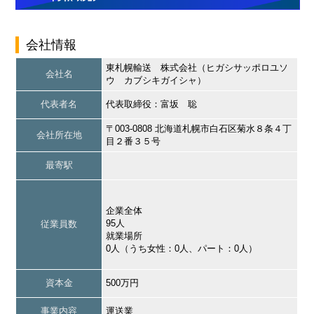
会社情報
東札幌輸送 株式会社（ヒガシサッポロユソ
会社名
ウ カブシキガイシャ）
代表者名
代表取締役：富坂 聡
〒003-0808 北海道札幌市白石区菊水８条４丁
会社所在地
目２番３５号
最寄駅
企業全体
95人
従業員数
就業場所
0人（うち女性：0人、パート：0人）
資本金
500万円
事業内容
運送業