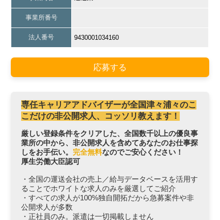
事業所番号
法人番号
9430001034160
応募する
専任キャリアアドバイザーが全国津々浦々のこ
こだけの非公開求人、コッソリ教えます！
厳しい登録条件をクリアした、全国数千以上の優良事
業所の中から、非公開求人を含めてあなたのお仕事探
しをお手伝い。
完全無料
なのでご安心ください！
厚生労働大臣認可
・全国の運送会社の売上／給与データベースを活用す
ることでホワイトな求人のみを厳選してご紹介
・すべての求人が100%独自開拓だから急募案件や非
公開求人が多数
・正社員のみ。派遣は一切掲載しません