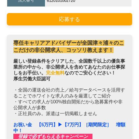
法人番号
6120101002720
応募する
専任キャリアアドバイザーが全国津々浦々のこ
こだけの非公開求人、コッソリ教えます！
厳しい登録条件をクリアした、全国数千以上の優良事
業所の中から、非公開求人を含めてあなたのお仕事探
しをお手伝い。
完全無料
なのでご安心ください！
厚生労働大臣認可
・全国の運送会社の売上／給与データベースを活用す
ることでホワイトな求人のみを厳選してご紹介
・すべての求人が100%独自開拓だから急募案件や非
公開求人が多数
・正社員のみ。派遣は一切掲載しません
お祝い金 【5万円】▶︎【7万円】［期間限定］ 増額
中！
登録で必ずもらえるキャンペーン