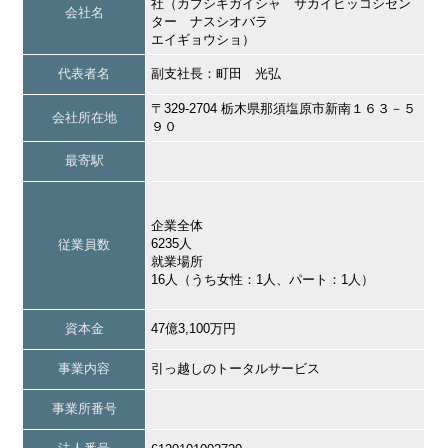
社（カブシキガイシャ サカイヒッコシセン
会社名
ター ナスシオバラ
エイギョウショ）
代表者名
副支社長：町田 光弘
〒329-2704 栃木県那須塩原市新南１６３－５
会社所在地
９０
最寄駅
企業全体
6235人
従業員数
就業場所
16人（うち女性：1人、パート：1人）
資本金
47億3,100万円
事業内容
引っ越しのトータルサービス
事業所番号