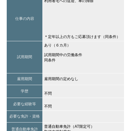
利用者宅への送迎、車の掃除
仕事の内容
＊定年以上の方もご応募頂けます（同条件）
あり（６カ月）
試用期間中の労働条件
試用期間
同条件
雇用期間
雇用期間の定めなし
学歴
不問
必要な経験等
不問
必要な免許・資格
普通自動車免許（AT限定可）
普通自動車免許