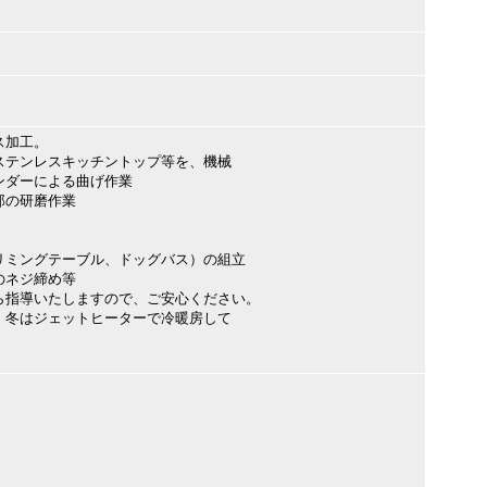
ス加工。
テンレスキッチントップ等を、機械
ダーによる曲げ作業
部の研磨作業
ミングテーブル、ドッグバス）の組立
のネジ締め等
ら指導いたしますので、ご安心ください。
、冬はジェットヒーターで冷暖房して
》