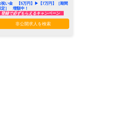
お祝い金 【5万円】▶︎【7万円】［期間
限定］ 増額中！
登録で必ずもらえるキャンペーン
非公開求人を検索