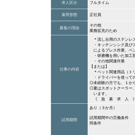
求人区分
フルタイム
雇用形態
正社員
その他
募集の理由
業務拡充のため
＊流し台用のステンレ
・キッチンシンク及びス
によるプレス作業、ベン
・研磨機を用いた加工
・その他関連作業
【または】
仕事の内容
＊ペット関連用品（トリ
・ドライバーを使って
◎未経験の方でも、１か
◎夏はスポットクーラー
います。
《 急 募 求 人 
あり（３か月）
試用期間中の労働条件
試用期間
同条件