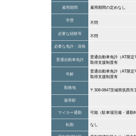
雇用期間
雇用期間の定めなし
学歴
不問
必要な経験等
不問
必要な免許・資格
普通自動車免許（AT限定
普通自動車免許
取得支援制度有
普通自動車免許（AT限定
年齢
取得支援制度有
勤務地
〒308-0847茨城県筑西
最寄駅
マイカー通勤
可能（駐車場完備・通勤
転勤
なし