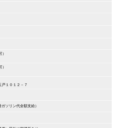
可）
可）
市玉戸１０１２－７
時ガソリン代全額支給）