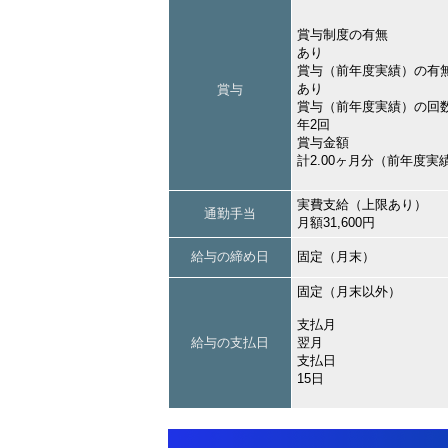
賞与制度の有無
あり
賞与（前年度実績）の有
あり
賞与
賞与（前年度実績）の回
年2回
賞与金額
計2.00ヶ月分（前年度実
実費支給（上限あり）
通勤手当
月額31,600円
給与の締め日
固定（月末）
固定（月末以外）
支払月
給与の支払日
翌月
支払日
15日