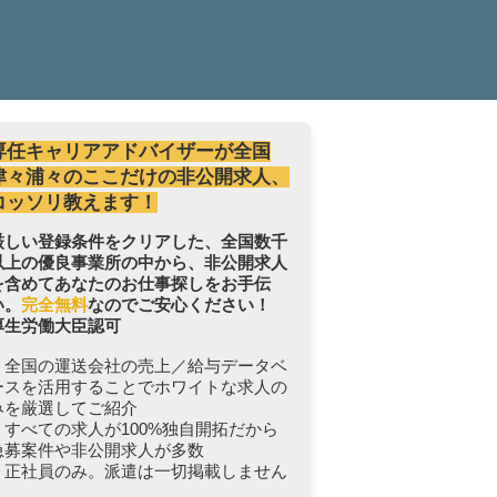
専任キャリアアドバイザーが全国
津々浦々のここだけの非公開求人、
コッソリ教えます！
厳しい登録条件をクリアした、全国数千
以上の優良事業所の中から、非公開求人
を含めてあなたのお仕事探しをお手伝
い。
完全無料
なのでご安心ください！
厚生労働大臣認可
・全国の運送会社の売上／給与データベ
ースを活用することでホワイトな求人の
みを厳選してご紹介
・すべての求人が100%独自開拓だから
急募案件や非公開求人が多数
・正社員のみ。派遣は一切掲載しません