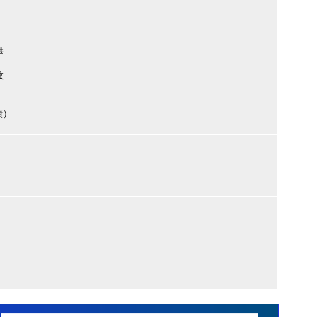
無
数
績）