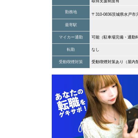
取得支援制度有
勤務地
〒310-0836茨城県水戸
最寄駅
マイカー通勤
可能（駐車場完備・通勤
転勤
なし
受動喫煙対策
受動喫煙対策あり（屋内