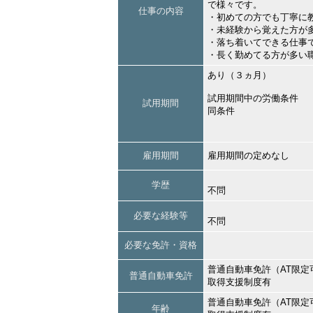
で様々です。
仕事の内容
・初めての方でも丁寧に
・未経験から覚えた方が
・落ち着いてできる仕事
・長く勤めてる方が多い
あり（３ヵ月）
試用期間中の労働条件
試用期間
同条件
雇用期間
雇用期間の定めなし
学歴
不問
必要な経験等
不問
必要な免許・資格
普通自動車免許（AT限定
普通自動車免許
取得支援制度有
普通自動車免許（AT限定
年齢