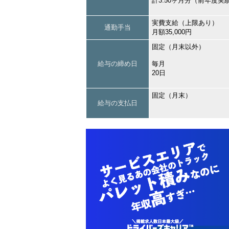
計3.50ヶ月分（前年度実
実費支給（上限あり）
通勤手当
月額35,000円
固定（月末以外）
給与の締め日
毎月
20日
固定（月末）
給与の支払日