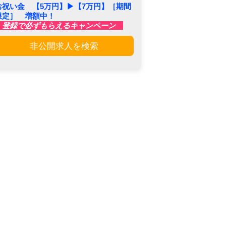
お祝い金 【5万円】▶︎【7万円】［期間
限定］ 増額中！
登録で必ずもらえるキャンペーン
非公開求人を検索