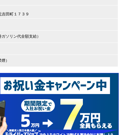
市元吉田町１７３９
時ガソリン代全額支給）
禁煙）