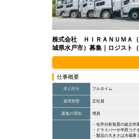
株式会社 ＨＩＲＡＮＵＭＡ（
城県水戸市）募集｜ロジスト（
仕事概要
求人区分
フルタイム
雇用形態
正社員
募集の理由
増員
・化学分析装置の組立作
・ドライバーや半田コテ
・製品の大きさは冷蔵庫