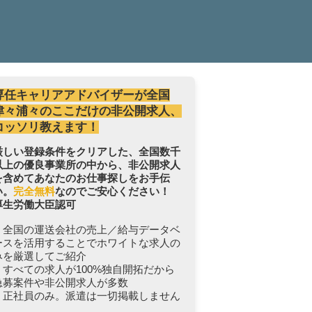
専任キャリアアドバイザーが全国
津々浦々のここだけの非公開求人、
コッソリ教えます！
厳しい登録条件をクリアした、全国数千
以上の優良事業所の中から、非公開求人
を含めてあなたのお仕事探しをお手伝
い。
完全無料
なのでご安心ください！
厚生労働大臣認可
・全国の運送会社の売上／給与データベ
ースを活用することでホワイトな求人の
みを厳選してご紹介
・すべての求人が100%独自開拓だから
急募案件や非公開求人が多数
・正社員のみ。派遣は一切掲載しません