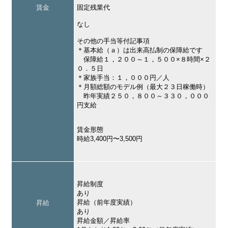
賃金
固定残業代
なし
その他の手当等付記事項
＊基本給（ａ）は出来高払制の保障給です
保障給１，２００～１，５００×８時間×２
０．５日
＊家族手当：１，０００円／人
＊月額総額のモデル例（最大２３日稼働時）
昨年実績２５０，８００～３３０，０００
円支給
賃金形態
時給3,400円〜3,500円
昇給制度
あり
昇給（前年度実績）
昇給
あり
昇給金額／昇給率