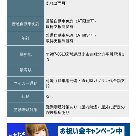
あれば尚可
普通自動車免許（AT限定可）
普通自動車免許
取得支援制度有
普通自動車免許（AT限定可）
年齢
取得支援制度有
〒987-0513宮城県登米市迫町北方字川戸沼３
勤務地
０
最寄駅
可能（駐車場完備・通勤時ガソリン代全額支
マイカー通勤
給）
転勤
なし
受動喫煙対策あり（屋内禁煙）屋外に所定の
受動喫煙対策
喫煙場所あり