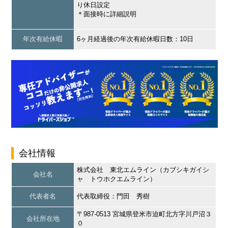
り休日設定
＊面接時に詳細説明
年次有給休暇
6ヶ月経過後の年次有給休暇日数：10日
会社情報
株式会社 東北エムライン（カブシキガイシ
会社名
ャ トウホクエムライン）
代表者名
代表取締役：門田 秀樹
〒987-0513 宮城県登米市迫町北方字川戸沼３
会社所在地
０