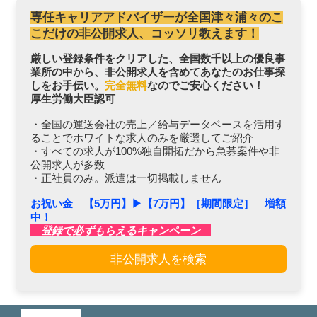
専任キャリアアドバイザーが全国津々浦々のこ
こだけの非公開求人、コッソリ教えます！
厳しい登録条件をクリアした、全国数千以上の優良事
業所の中から、非公開求人を含めてあなたのお仕事探
しをお手伝い。
完全無料
なのでご安心ください！
厚生労働大臣認可
・全国の運送会社の売上／給与データベースを活用す
ることでホワイトな求人のみを厳選してご紹介
・すべての求人が100%独自開拓だから急募案件や非
公開求人が多数
・正社員のみ。派遣は一切掲載しません
お祝い金 【5万円】▶︎【7万円】［期間限定］ 増額
中！
登録で必ずもらえるキャンペーン
非公開求人を検索