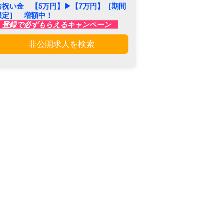
お祝い金 【5万円】▶︎【7万円】［期間
限定］ 増額中！
登録で必ずもらえるキャンペーン
非公開求人を検索