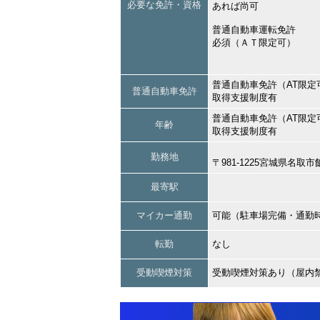
必要な免許・資格
あれば尚可
普通自動車運転免許
必須（ＡＴ限定可）
普通自動車免許（AT限定
普通自動車免許
取得支援制度有
普通自動車免許（AT限定
年齢
取得支援制度有
勤務地
〒981-1225宮城県名
最寄駅
マイカー通勤
可能（駐車場完備・通勤
転勤
なし
受動喫煙対策
受動喫煙対策あり（屋内