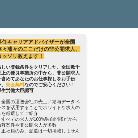
専任キャリアアドバイザーが全国
津々浦々のここだけの非公開求人、
コッソリ教えます！
厳しい登録条件をクリアした、全国数千
以上の優良事業所の中から、非公開求人
を含めてあなたのお仕事探しをお手伝
い。
完全無料
なのでご安心ください！
厚生労働大臣認可
・全国の運送会社の売上／給与データベ
ースを活用することでホワイトな求人の
みを厳選してご紹介
・すべての求人が100%独自開拓だから
急募案件や非公開求人が多数
・正社員のみ。派遣は一切掲載しません