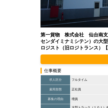
第一貨物 株式会社 仙台南
センダイミナミシテン）の大型
ロジスト（旧ロジトランス）【
仕事概要
求人区分
フルタイム
雇用形態
正社員
募集の理由
増員
大型トラック（１０ｔ）