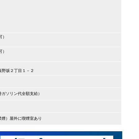
可）
可）
取市飯野坂２丁目１－２
時ガソリン代全額支給）
禁煙）屋外に喫煙室あり