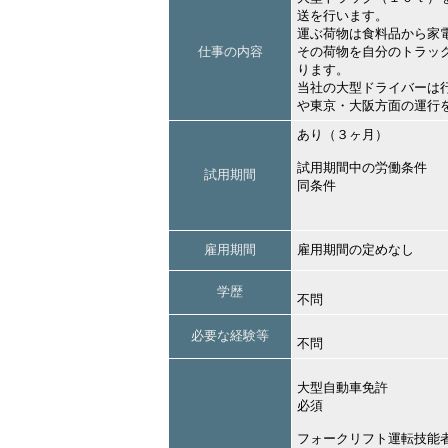
送を行います。
運ぶ荷物は食料品から家
仕事の内容
その荷物を自分のトラッ
ります。
当社の大型ドライバーは
や東京・大阪方面の運行
あり（３ヶ月）
試用期間中の労働条件
試用期間
同条件
雇用期間
雇用期間の定めなし
学歴
不問
必要な経験等
不問
大型自動車免許
必須
フォークリフト運転技能