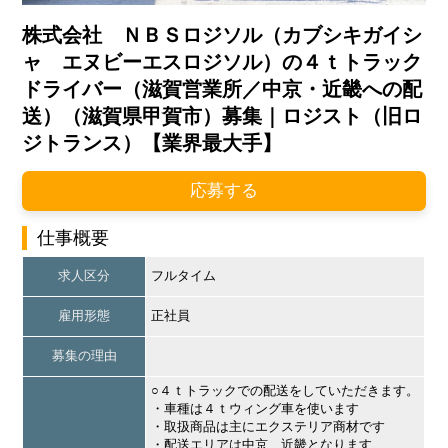
株式会社 ＮＢＳロジソル（カブシキガイシ
ャ エヌビーエスロジソル）の４ｔトラック
ドライバー（滋賀営業所／中京・近畿への配
送）（滋賀県甲賀市）募集｜ロジスト（旧ロ
ジトランス）【業界最大手】
応募する
仕事概要
求人区分
フルタイム
雇用形態
正社員
募集の理由
○４ｔトラックでの配送をしていただきます。
・車種は４ｔウィング車を使います
・取扱商品は主にエクステリア商材です
・配送エリアは中京、近畿となります