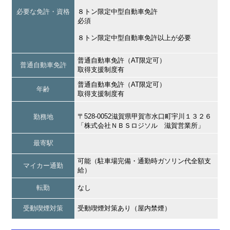
必要な免許・資格
８トン限定中型自動車免許
必須
８トン限定中型自動車免許以上が必要
普通自動車免許（AT限定可）
普通自動車免許
取得支援制度有
普通自動車免許（AT限定可）
年齢
取得支援制度有
〒528-0052滋賀県甲賀市水口町宇川１３２６
勤務地
「株式会社ＮＢＳロジソル 滋賀営業所」
最寄駅
可能（駐車場完備・通勤時ガソリン代全額支
マイカー通勤
給）
転勤
なし
受動喫煙対策
受動喫煙対策あり（屋内禁煙）