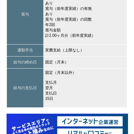
あり
賞与（前年度実績）の有無
あり
賞与
賞与（前年度実績）の回数
年2回
賞与金額
計2.00ヶ月分（前年度実績）
通勤手当
実費支給（上限なし）
給与の締め日
固定（月末）
固定（月末以外）
支払月
給与の支払日
翌月
支払日
15日