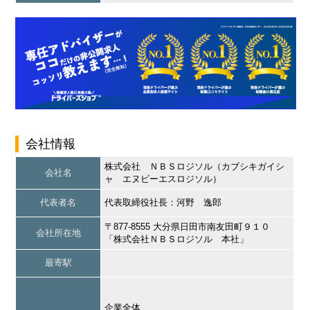
会社情報
株式会社 ＮＢＳロジソル（カブシキガイシ
会社名
ャ エヌビーエスロジソル）
代表者名
代表取締役社長：河野 逸郎
〒877-8555 大分県日田市南友田町９１０
会社所在地
「株式会社ＮＢＳロジソル 本社」
最寄駅
企業全体