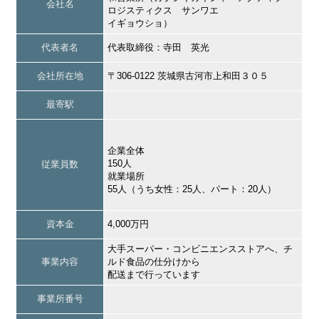
会社名
ロジスティクス サンワエ
イギョウショ）
代表者名
代表取締役：寺田 英光
会社所在地
〒306-0122 茨城県古河市上和田３０５
最寄駅
企業全体
150人
従業員数
就業場所
55人（うち女性：25人、パート：20人）
資本金
4,000万円
大手スーパー・コンビニエンスストアへ、チ
事業内容
ルド食品の仕分けから
配送まで行っています
事業所番号