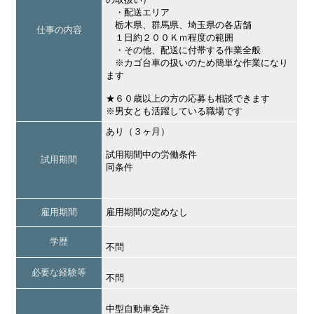
・配送エリア
栃木県、群馬県、埼玉県の各店舗
仕事の内容
１日約２００Ｋｍ程度の範囲
・その他、配送に付帯する作業全般
※カゴ台車の扱いのため簡単な作業になり
ます
★６０歳以上の方の応募も相談できます
※男女とも活躍している職場です
あり（３ヶ月）
試用期間中の労働条件
試用期間
同条件
雇用期間
雇用期間の定めなし
学歴
不問
必要な経験等
不問
中型自動車免許