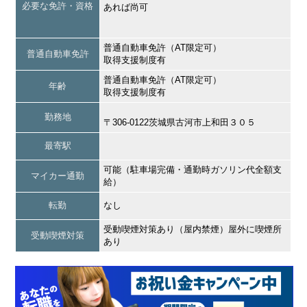
必要な免許・資格
あれば尚可
普通自動車免許（AT限定可）
普通自動車免許
取得支援制度有
普通自動車免許（AT限定可）
年齢
取得支援制度有
勤務地
〒306-0122茨城県古河市上和田３０５
最寄駅
可能（駐車場完備・通勤時ガソリン代全額支
マイカー通勤
給）
転勤
なし
受動喫煙対策あり（屋内禁煙）屋外に喫煙所
受動喫煙対策
あり