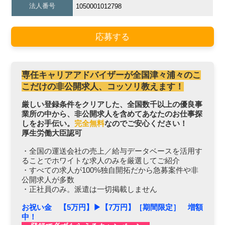
法人番号
1050001012798
応募する
専任キャリアアドバイザーが全国津々浦々のこ
こだけの非公開求人、コッソリ教えます！
厳しい登録条件をクリアした、全国数千以上の優良事
業所の中から、非公開求人を含めてあなたのお仕事探
しをお手伝い。
完全無料
なのでご安心ください！
厚生労働大臣認可
・全国の運送会社の売上／給与データベースを活用す
ることでホワイトな求人のみを厳選してご紹介
・すべての求人が100%独自開拓だから急募案件や非
公開求人が多数
・正社員のみ。派遣は一切掲載しません
お祝い金 【5万円】▶︎【7万円】［期間限定］ 増額
中！