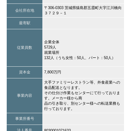
〒306-0303 茨城県猿島郡五霞町大字江川橋向
会社所在地
３７２９－１
最寄駅
企業全体
5729人
従業員数
就業場所
132人（うち女性：50人、パート：50人）
資本金
7,800万円
大手ファミリーレストラン等、外食産業への
食品配送となります。
その仕分け作業もセンターにて行っておりま
事業内容
す。メーカー様から商
品の引き取り、別センター様への転送業務も
行っております。
事業所番号
法人番号
8030001071633