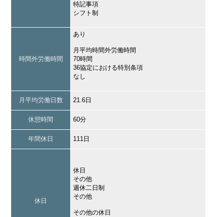
特記事項
シフト制
あり
月平均時間外労働時間
時間外労働時間
70時間
36協定における特別条項
なし
月平均労働日数
21.6日
休憩時間
60分
年間休日
111日
休日
その他
週休二日制
その他
休日
その他の休日