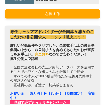
応募する
専任キャリアアドバイザーが全国津々浦々のこ
こだけの非公開求人、コッソリ教えます！
厳しい登録条件をクリアした、全国数千以上の優良事
業所の中から、非公開求人を含めてあなたのお仕事探
しをお手伝い。
完全無料
なのでご安心ください！
厚生労働大臣認可
・全国の運送会社の売上／給与データベースを活用す
ることでホワイトな求人のみを厳選してご紹介
・すべての求人が100%独自開拓だから急募案件や非
公開求人が多数
・正社員のみ。派遣は一切掲載しません
お祝い金 【5万円】▶︎【7万円】［期間限定］ 増額
中！
登録で必ずもらえるキャンペーン