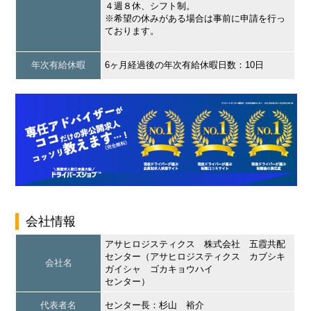
４週８休、シフト制。
※希望の休みがある場合は事前に申請を行っ
ております。
年次有給休暇
6ヶ月経過後の年次有給休暇日数：10日
会社情報
アサヒロジスティクス 株式会社 五霞共配
センター（アサヒロジスティクス カブシキ
会社名
ガイシャ ゴカキョウハイ
センター）
代表者名
センター長：杉山 裕介