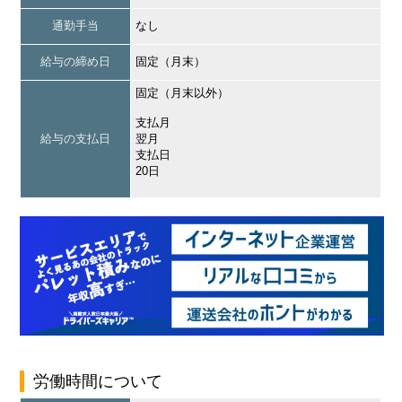
通勤手当
なし
給与の締め日
固定（月末）
固定（月末以外）
支払月
給与の支払日
翌月
支払日
20日
労働時間について