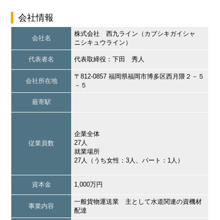
会社情報
株式会社 西九ライン（カブシキガイシャ
会社名
ニシキュウライン）
代表者名
代表取締役：下田 秀人
〒812-0857 福岡県福岡市博多区西月隈２－５
会社所在地
－５
最寄駅
企業全体
27人
従業員数
就業場所
27人（うち女性：3人、パート：1人）
資本金
1,000万円
一般貨物運送業 主として水道関連の資機材
事業内容
配達