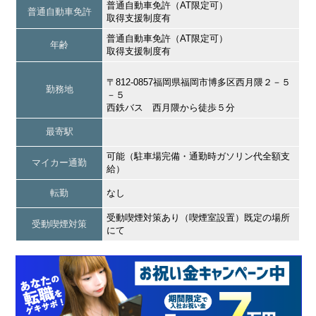
普通自動車免許（AT限定可）
普通自動車免許
取得支援制度有
普通自動車免許（AT限定可）
年齢
取得支援制度有
〒812-0857福岡県福岡市博多区西月隈２－５
勤務地
－５
西鉄バス 西月隈から徒歩５分
最寄駅
可能（駐車場完備・通勤時ガソリン代全額支
マイカー通勤
給）
転勤
なし
受動喫煙対策あり（喫煙室設置）既定の場所
受動喫煙対策
にて