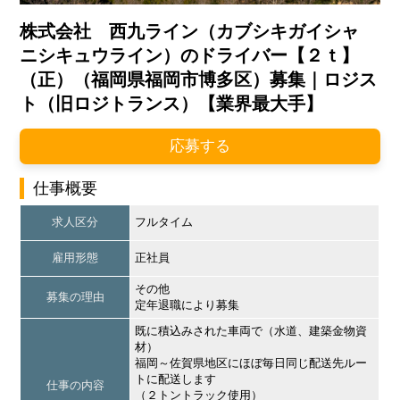
株式会社 西九ライン（カブシキガイシャ
ニシキュウライン）のドライバー【２ｔ】
（正）（福岡県福岡市博多区）募集｜ロジス
ト（旧ロジトランス）【業界最大手】
応募する
仕事概要
求人区分
フルタイム
雇用形態
正社員
その他
募集の理由
定年退職により募集
既に積込みされた車両で（水道、建築金物資
材）
福岡～佐賀県地区にほぼ毎日同じ配送先ルー
トに配送します
仕事の内容
（２トントラック使用）