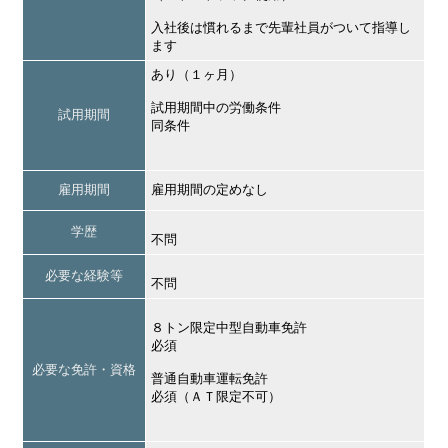
入社後は慣れるまで先輩社員がついて指導し
ます
あり（１ヶ月）
試用期間中の労働条件
試用期間
同条件
雇用期間
雇用期間の定めなし
学歴
不問
必要な経験等
不問
８トン限定中型自動車免許
必須
必要な免許・資格
普通自動車運転免許
必須（ＡＴ限定不可）