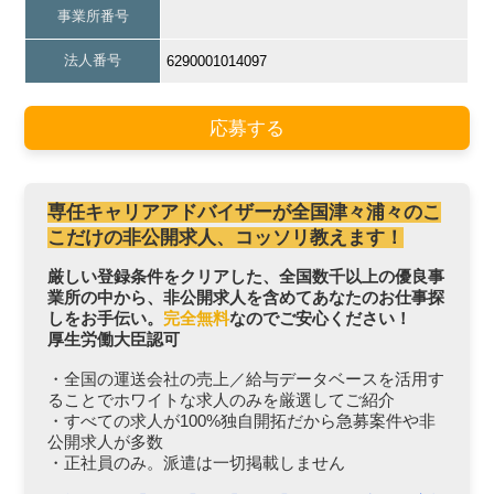
事業所番号
法人番号
6290001014097
応募する
専任キャリアアドバイザーが全国津々浦々のこ
こだけの非公開求人、コッソリ教えます！
厳しい登録条件をクリアした、全国数千以上の優良事
業所の中から、非公開求人を含めてあなたのお仕事探
しをお手伝い。
完全無料
なのでご安心ください！
厚生労働大臣認可
・全国の運送会社の売上／給与データベースを活用す
ることでホワイトな求人のみを厳選してご紹介
・すべての求人が100%独自開拓だから急募案件や非
公開求人が多数
・正社員のみ。派遣は一切掲載しません