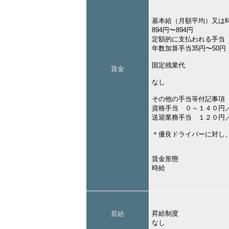
基本給（月額平均）又は
894円〜894円
定額的に支払われる手当
年数加算手当35円〜50円
固定残業代
賃金
なし
その他の手当等付記事項
資格手当 ０～１４０円
送迎業務手当 １２０円
＊優良ドライバーに対し
賃金形態
時給
昇給制度
昇給
なし