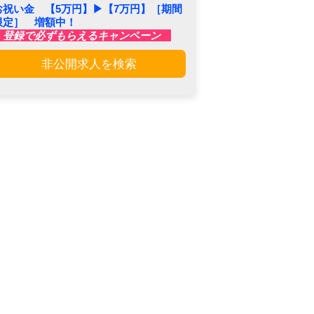
お祝い金 【5万円】▶︎【7万円】［期間
限定］ 増額中！
登録で必ずもらえるキャンペーン
非公開求人を検索