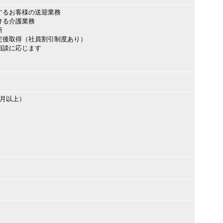
するお客様の送迎業務
ける介護業務
新
定後取得（社員割引制度あり）
相談に応じます
ヶ月以上）