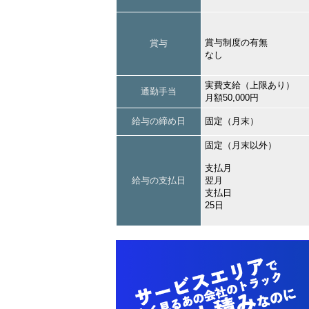
賞与制度の有無
賞与
なし
実費支給（上限あり）
通勤手当
月額50,000円
給与の締め日
固定（月末）
固定（月末以外）
支払月
給与の支払日
翌月
支払日
25日