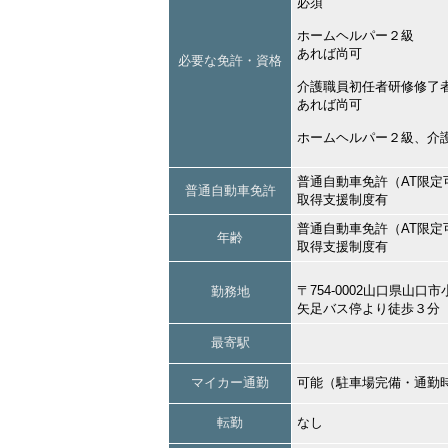
必須
ホームヘルパー２級
あれば尚可
必要な免許・資格
介護職員初任者研修修了
あれば尚可
ホームヘルパー２級、介
普通自動車免許（AT限定
普通自動車免許
取得支援制度有
普通自動車免許（AT限定
年齢
取得支援制度有
〒754-0002山口県山
勤務地
矢足バス停より徒歩３分
最寄駅
マイカー通勤
可能（駐車場完備・通勤
転勤
なし