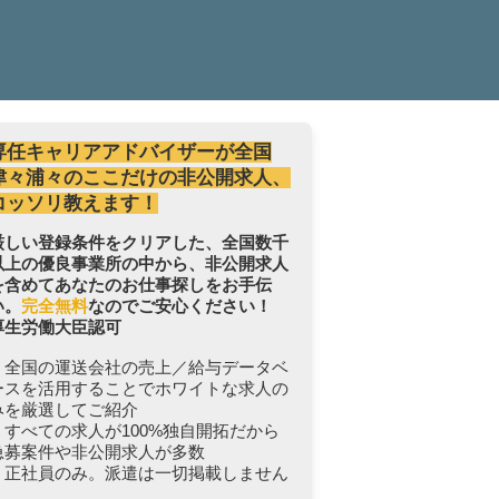
専任キャリアアドバイザーが全国
津々浦々のここだけの非公開求人、
コッソリ教えます！
厳しい登録条件をクリアした、全国数千
以上の優良事業所の中から、非公開求人
を含めてあなたのお仕事探しをお手伝
い。
完全無料
なのでご安心ください！
厚生労働大臣認可
・全国の運送会社の売上／給与データベ
ースを活用することでホワイトな求人の
みを厳選してご紹介
・すべての求人が100%独自開拓だから
急募案件や非公開求人が多数
・正社員のみ。派遣は一切掲載しません