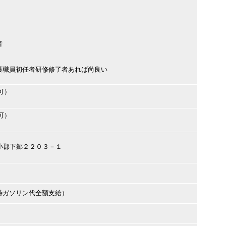
者
護職員初任者研修修了者あれば尚良い
可）
可）
口市小郡下郷２２０３－１
時ガソリン代全額支給）