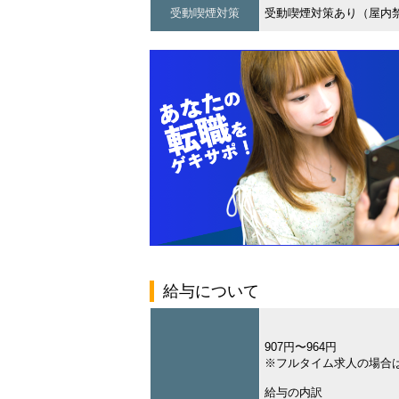
受動喫煙対策
受動喫煙対策あり（屋内
給与について
907円〜964円
※フルタイム求人の場合
給与の内訳