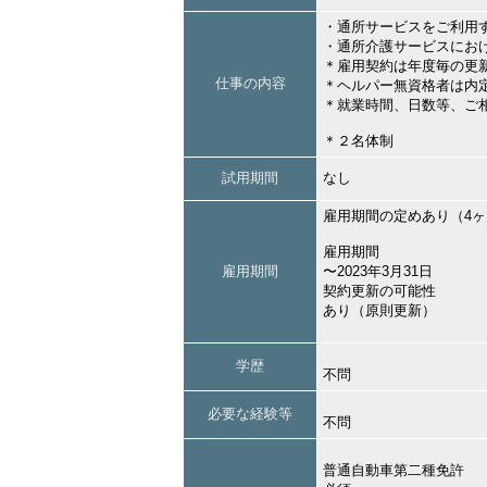
・通所サービスをご利用
・通所介護サービスにお
＊雇用契約は年度毎の更
仕事の内容
＊ヘルパー無資格者は内
＊就業時間、日数等、ご
＊２名体制
試用期間
なし
雇用期間の定めあり（4
雇用期間
雇用期間
〜2023年3月31日
契約更新の可能性
あり（原則更新）
学歴
不問
必要な経験等
不問
普通自動車第二種免許