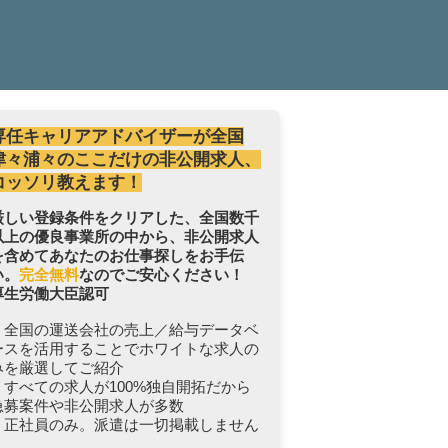
専任キャリアアドバイザーが全国
津々浦々のここだけの非公開求人、
コッソリ教えます！
厳しい登録条件をクリアした、全国数千
以上の優良事業所の中から、非公開求人
を含めてあなたのお仕事探しをお手伝
い。
完全無料
なのでご安心ください！
厚生労働大臣認可
・全国の運送会社の売上／給与データベ
ースを活用することでホワイトな求人の
みを厳選してご紹介
・すべての求人が100%独自開拓だから
急募案件や非公開求人が多数
・正社員のみ。派遣は一切掲載しません