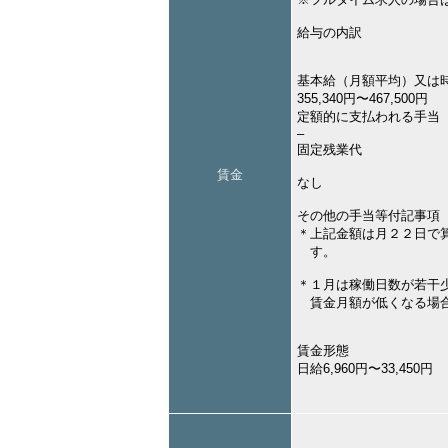
給与の内訳
基本給（月額平均）又は
355,340円〜467,500円
定額的に支払われる手当
–
固定残業代
賃金
なし
その他の手当等付記事項
＊上記金額は月２２日で
す。
＊１月は稼働日数が若干
賃金月額が低くなる場
賃金形態
日給6,960円〜33,450円