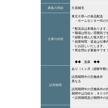
募集の理由
欠員補充
東北６県への食品配送
・ホームセンター向けの
＊配送品は多種あります
＊職場は明るい雰囲気で
＊経験を積んだ後大型ド
仕事の内容
＊就業時間・賃金は仕事
にお話しいたします。
＊男女問わず募集中です
◆◆ 急募 ◆◆
あり（１ヶ月（経験年数
試用期間中の労働条件
異なる
試用期間
試用期間中の労働条件の
期間中は日給６，８００
＊試用期間及び期間中の