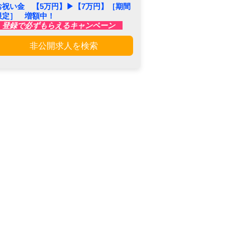
お祝い金 【5万円】▶︎【7万円】［期間
限定］ 増額中！
登録で必ずもらえるキャンペーン
非公開求人を検索