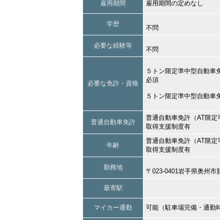
雇用期間
雇用期間の定めなし
学歴
不問
必要な経験等
不問
５トン限定準中型自動車
必須
必要な免許・資格
５トン限定準中型自動車
普通自動車免許（AT限定
普通自動車免許
取得支援制度有
普通自動車免許（AT限定
年齢
取得支援制度有
勤務地
〒023-0401岩手県奥
最寄駅
マイカー通勤
可能（駐車場完備・通勤