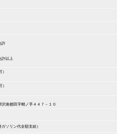
免許
免許以上
可）
可）
州市胆沢南都田字蛸ノ手４４７－１０
時ガソリン代全額支給）