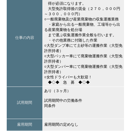
得が必須になります。
大型免許取得後の賃金（２７０，０００円
～３００，０００円）
○一般廃棄物及び産業廃棄物の収集運搬業務
・家庭から出る一般廃棄物、工場等から出
る産業廃棄物を処分場
まで運ぶ収集運搬作業全般を行います。
仕事の内容
・その他業務に付随した作業
○大型ダンプ車にて土砂等の運搬作業（大型免
許所持者）
○大型パッカー車にて廃棄物運搬作業（大型免
許所持者）
○大型ダンパー車にて廃棄物運搬作業（大型免
許所持者）
○女性ドライバーも大歓迎！
◆◇◆ 急 募 ◆◇◆
あり（３ヶ月）
試用期間中の労働条件
試用期間
同条件
雇用期間
雇用期間の定めなし