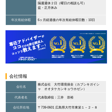
隔週週休２日（曜日の相談も可）
盆・正月休み
年次有給休暇
6ヶ月経過後の年次有給休暇日数：10日
会社情報
株式会社 大竹環境保全（カブシキガイシ
会社名
ャ オオタケカンキョウホゼン）
代表者名
代表取締役：三井 崇裕
会社所在地
〒739-0601 広島県大竹市東栄１－２－８