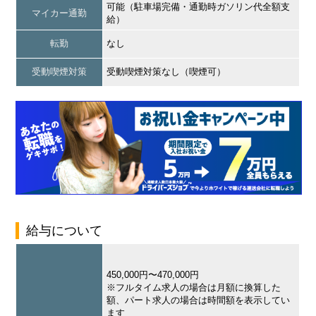
可能（駐車場完備・通勤時ガソリン代全額支
マイカー通勤
給）
転勤
なし
受動喫煙対策
受動喫煙対策なし（喫煙可）
給与について
450,000円〜470,000円
※フルタイム求人の場合は月額に換算した
額、パート求人の場合は時間額を表示してい
ます