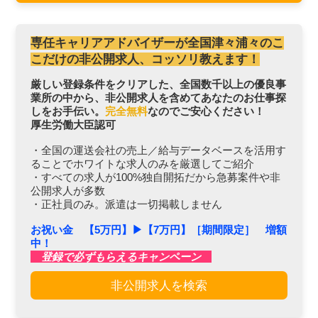
専任キャリアアドバイザーが全国津々浦々のこ
こだけの非公開求人、コッソリ教えます！
厳しい登録条件をクリアした、全国数千以上の優良事
業所の中から、非公開求人を含めてあなたのお仕事探
しをお手伝い。
完全無料
なのでご安心ください！
厚生労働大臣認可
・全国の運送会社の売上／給与データベースを活用す
ることでホワイトな求人のみを厳選してご紹介
・すべての求人が100%独自開拓だから急募案件や非
公開求人が多数
・正社員のみ。派遣は一切掲載しません
お祝い金 【5万円】▶︎【7万円】［期間限定］ 増額
中！
登録で必ずもらえるキャンペーン
非公開求人を検索