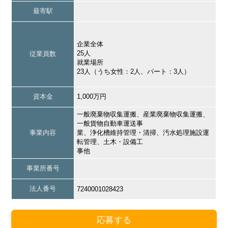
最寄駅
企業全体
25人
従業員数
就業場所
23人（うち女性：2人、パート：3人）
資本金
1,000万円
一般廃棄物収集運搬、産業廃棄物収集運搬、
一般貨物自動車運送事
事業内容
業、浄化槽維持管理・清掃、汚水処理施設運
転管理、土木・設備工
事他
事業所番号
法人番号
7240001028423
応募する