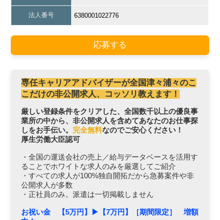
法人番号
6380001022776
応募する
専任キャリアアドバイザーが全国津々浦々のこ
こだけの非公開求人、コッソリ教えます！
厳しい登録条件をクリアした、全国数千以上の優良事
業所の中から、非公開求人を含めてあなたのお仕事探
しをお手伝い。
完全無料
なのでご安心ください！
厚生労働大臣認可
・全国の運送会社の売上／給与データベースを活用す
ることでホワイトな求人のみを厳選してご紹介
・すべての求人が100%独自開拓だから急募案件や非
公開求人が多数
・正社員のみ。派遣は一切掲載しません
お祝い金 【5万円】▶︎【7万円】［期間限定］ 増額