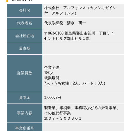
株式会社 アルフォンス（カブシキガイシ
会社名
ヤ アルフォンス）
代表者名
代表取締役：清水 研一
〒963-0108 福島県郡山市笹川一丁目３７
会社所在地
セントヒルズ郡山ビル１階
最寄駅
企業全体
180人
従業員数
就業場所
7人（うち女性：2人、パート：0人）
資本金
1,000万円
製造業、印刷業、事務職などでの派遣事業、
事業内容
その他代行事業
派０７－３００３０１
事業所番号