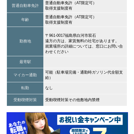
普通自動車免許（AT限定可）
普通自動車免許
取得支援制度有
普通自動車免許（AT限定可）
年齢
取得支援制度有
〒961-0017福島県白河市双石
遠方の方は、家賃無料の社宅があります。
勤務地
就業場所の詳細については、窓口にお問い合
わせください
最寄駅
可能（駐車場完備・通勤時ガソリン代全額支
マイカー通勤
給）
転勤
なし
受動喫煙対策
受動喫煙対策その他敷地内禁煙