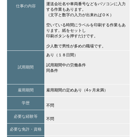
運送会社名や車両番号などをパソコンに入力
仕事の内容
する作業もあります。
（文字と数字の入力が出来ればＯＫ）
空いている時間にラベルを印刷する作業もあ
ります。紙をセットし
印刷ボタンを押すだけです。
少人数で男性が多めの職場です。
あり（１８日間）
試用期間中の労働条件
試用期間
同条件
雇用期間
雇用期間の定めあり（4ヶ月未満）
学歴
不問
必要な経験等
不問
必要な免許・資格