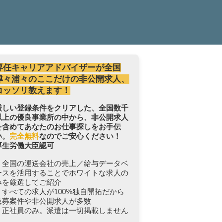
専任キャリアアドバイザーが全国
津々浦々のここだけの非公開求人、
コッソリ教えます！
厳しい登録条件をクリアした、全国数千
以上の優良事業所の中から、非公開求人
を含めてあなたのお仕事探しをお手伝
い。
完全無料
なのでご安心ください！
厚生労働大臣認可
・全国の運送会社の売上／給与データベ
ースを活用することでホワイトな求人の
みを厳選してご紹介
・すべての求人が100%独自開拓だから
急募案件や非公開求人が多数
・正社員のみ。派遣は一切掲載しません