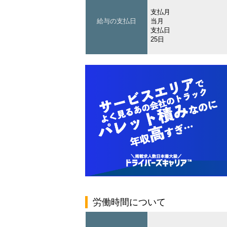
支払月
給与の支払日
当月
支払日
25日
労働時間について