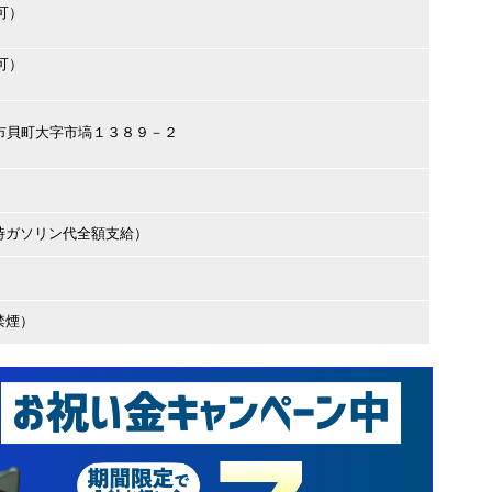
可）
可）
賀郡市貝町大字市塙１３８９－２
時ガソリン代全額支給）
禁煙）