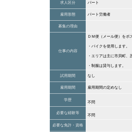
求人区分
パート
雇用形態
パート労働者
募集の理由
ＤＭ便（メール便）をポ
・バイクを使用します。
仕事の内容
・エリアは主に市貝町、
・制服は貸与します。
試用期間
なし
雇用期間
雇用期間の定めなし
学歴
不問
必要な経験等
不問
必要な免許・資格