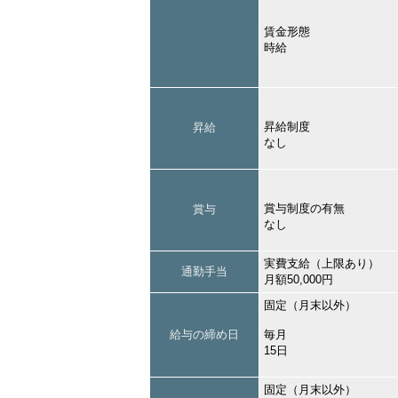
賃金形態
時給
昇給制度
昇給
なし
賞与制度の有無
賞与
なし
実費支給（上限あり）
通勤手当
月額50,000円
固定（月末以外）
給与の締め日
毎月
15日
固定（月末以外）