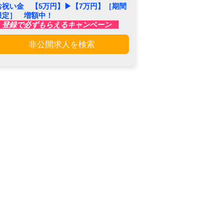
お祝い金 【5万円】▶︎【7万円】［期間
限定］ 増額中！
登録で必ずもらえるキャンペーン
非公開求人を検索