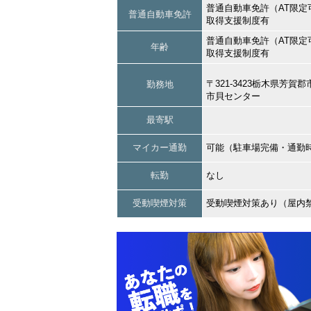
普通自動車免許（AT限定
普通自動車免許
取得支援制度有
普通自動車免許（AT限定
年齢
取得支援制度有
〒321-3423栃木県芳
勤務地
市貝センター
最寄駅
マイカー通勤
可能（駐車場完備・通勤
転勤
なし
受動喫煙対策
受動喫煙対策あり（屋内