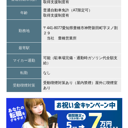
取得支援制度有
普通自動車免許（AT限定可）
年齢
取得支援制度有
〒441-8077愛知県豊橋市神野新田町字ヌノ割
勤務地
２９
当社 豊橋営業所
最寄駅
可能（駐車場完備・通勤時ガソリン代全額支
マイカー通勤
給）
転勤
なし
受動喫煙対策あり（屋内禁煙）屋外に喫煙室
受動喫煙対策
あり