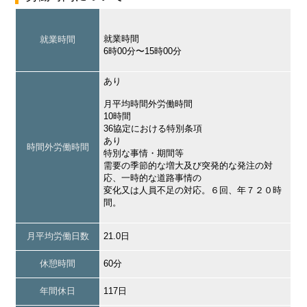
就業時間
就業時間
6時00分〜15時00分
あり
月平均時間外労働時間
10時間
36協定における特別条項
あり
時間外労働時間
特別な事情・期間等
需要の季節的な増大及び突発的な発注の対
応、一時的な道路事情の
変化又は人員不足の対応。６回、年７２０時
間。
月平均労働日数
21.0日
休憩時間
60分
年間休日
117日