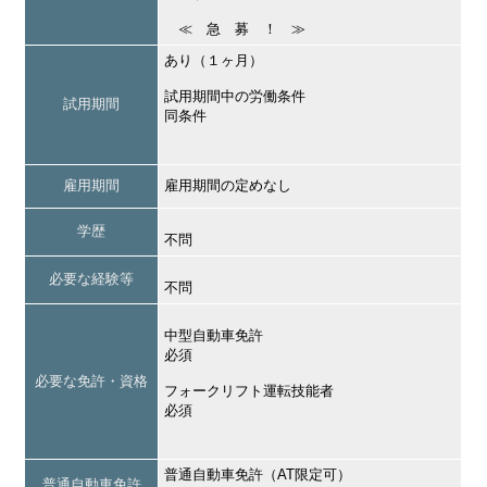
≪ 急 募 ！ ≫
あり（１ヶ月）
試用期間中の労働条件
試用期間
同条件
雇用期間
雇用期間の定めなし
学歴
不問
必要な経験等
不問
中型自動車免許
必須
必要な免許・資格
フォークリフト運転技能者
必須
普通自動車免許（AT限定可）
普通自動車免許