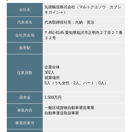
丸徳輸送株式会社（マルトクユソウ カブシ
会社名
キガイシャ）
代表者名
代表取締役社長：久納 英治
〒492-8145 愛知県稲沢市正明寺２丁目２７番
会社所在地
２２号
最寄駅
企業全体
302人
従業員数
就業場所
5人（うち女性：2人、パート：0人）
資本金
1,500万円
一般区域貨物自動車運送事業
事業内容
自動車運送取扱事業
事業所番号