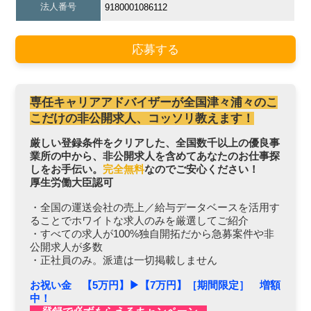
法人番号
9180001086112
応募する
専任キャリアアドバイザーが全国津々浦々のこ
こだけの非公開求人、コッソリ教えます！
厳しい登録条件をクリアした、全国数千以上の優良事
業所の中から、非公開求人を含めてあなたのお仕事探
しをお手伝い。
完全無料
なのでご安心ください！
厚生労働大臣認可
・全国の運送会社の売上／給与データベースを活用す
ることでホワイトな求人のみを厳選してご紹介
・すべての求人が100%独自開拓だから急募案件や非
公開求人が多数
・正社員のみ。派遣は一切掲載しません
お祝い金 【5万円】▶︎【7万円】［期間限定］ 増額
中！