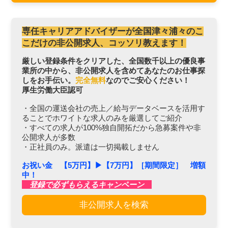
専任キャリアアドバイザーが全国津々浦々のこ
こだけの非公開求人、コッソリ教えます！
厳しい登録条件をクリアした、全国数千以上の優良事
業所の中から、非公開求人を含めてあなたのお仕事探
しをお手伝い。
完全無料
なのでご安心ください！
厚生労働大臣認可
・全国の運送会社の売上／給与データベースを活用す
ることでホワイトな求人のみを厳選してご紹介
・すべての求人が100%独自開拓だから急募案件や非
公開求人が多数
・正社員のみ。派遣は一切掲載しません
お祝い金 【5万円】▶︎【7万円】［期間限定］ 増額
中！
登録で必ずもらえるキャンペーン
非公開求人を検索