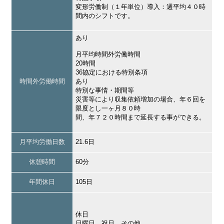
変形労働制（１年単位）導入：週平均４０時
間内のシフトです。
あり
月平均時間外労働時間
20時間
36協定における特別条項
時間外労働時間
あり
特別な事情・期間等
災害等により収集依頼増加の場合、年６回を
限度とし一ヶ月８０時
間、年７２０時間まで延長する事ができる。
月平均労働日数
21.6日
休憩時間
60分
年間休日
105日
休日
日曜日，祝日，その他