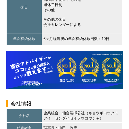
週休二日制
休日
その他
その他の休日
会社カレンダーによる
年次有給休暇
6ヶ月経過後の年次有給休暇日数：10日
会社情報
協業組合 仙台清掃公社（キョウギヨウクミ
会社名
アイ センダイセイソウコウシャ）
代表者名
理事長：山田 政彦