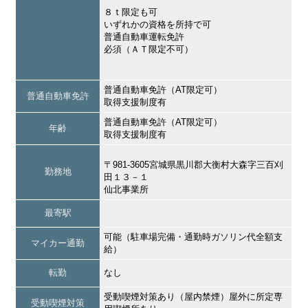
８ｔ限定も可
いずれかの資格を所持で可
普通自動車運転免許
必須（ＡＴ限定不可）
普通自動車免許（AT限定可）
普通自動車免許
取得支援制度有
普通自動車免許（AT限定可）
年齢
取得支援制度有
〒981-3605宮城県黒川郡大衡村大森字三百刈
勤務地
田１３－１
仙北事業所
最寄駅
可能（駐車場完備・通勤時ガソリン代全額支
マイカー通勤
給）
転勤
なし
受動喫煙対策あり（屋内禁煙）屋外に所定専
受動喫煙対策