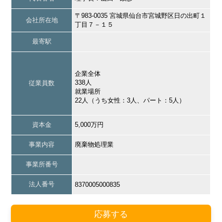
〒983-0035 宮城県仙台市宮城野区日の出町１
会社所在地
丁目７－１５
最寄駅
企業全体
338人
従業員数
就業場所
22人（うち女性：3人、パート：5人）
資本金
5,000万円
事業内容
廃棄物処理業
事業所番号
法人番号
8370005000835
応募する