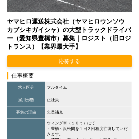
ヤマヒロ運送株式会社（ヤマヒロウンソウ
カブシキガイシャ）の大型トラックドライバ
ー（愛知県豊橋市）募集｜ロジスト（旧ロジ
トランス）【業界最大手】
応募する
仕事概要
求人区分
フルタイム
雇用形態
正社員
募集の理由
欠員補充
ウィング車（１０ｔ）にて
・豊橋～浜松間を１日３回程度往復していだ
きます。