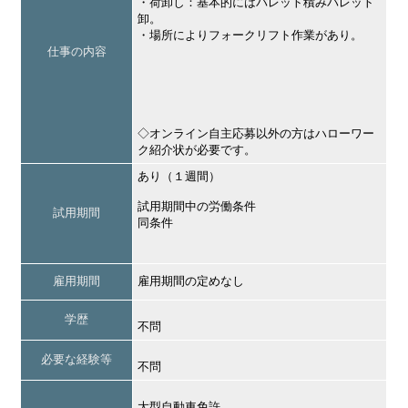
・荷卸し：基本的にはパレット積みパレット
卸。
・場所によりフォークリフト作業があり。
仕事の内容
◇オンライン自主応募以外の方はハローワー
ク紹介状が必要です。
あり（１週間）
試用期間中の労働条件
試用期間
同条件
雇用期間
雇用期間の定めなし
学歴
不問
必要な経験等
不問
大型自動車免許