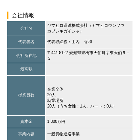
会社情報
ヤマヒロ運送株式会社（ヤマヒロウンソウ
会社名
カブシキガイシャ）
代表者名
代表取締役：山内 香和
〒441-8122 愛知県豊橋市天伯町字東天伯５－
会社所在地
３
最寄駅
企業全体
20人
従業員数
就業場所
20人（うち女性：1人、パート：0人）
資本金
1,000万円
事業内容
一般貨物運送事業