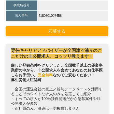
事業所番号
法人番号
4180301007458
応募する
専任キャリアアドバイザーが全国津々浦々のこ
こだけの非公開求人、コッソリ教えます！
厳しい登録条件をクリアした、全国数千以上の優良事
業所の中から、非公開求人を含めてあなたのお仕事探
しをお手伝い。
完全無料
なのでご安心ください！
厚生労働大臣認可
・全国の運送会社の売上／給与データベースを活用す
ることでホワイトな求人のみを厳選してご紹介
・すべての求人が100%独自開拓だから急募案件や非
公開求人が多数
・正社員のみ。派遣は一切掲載しません