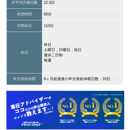
月平均労働日数
22.0日
休憩時間
60分
年間休日
110日
休日
土曜日，日曜日，祝日
休日
週休二日制
毎週
年次有給休暇
6ヶ月経過後の年次有給休暇日数：10日