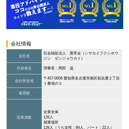
会社情報
社会福祉法人 善常会（シヤカイフクシホウ
会社名
ジン ゼンジョウカイ）
代表者名
理事長：岡田 温
〒457-0058 愛知県名古屋市南区前浜通２丁目
会社所在地
１番地の２
最寄駅
企業全体
126人
従業員数
就業場所
126人（うち女性：84人、パート：22人）