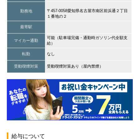
〒457-0058愛知県名古屋市南区前浜通２丁目
勤務地
１番地の２
最寄駅
可能（駐車場完備・通勤時ガソリン代全額支
マイカー通勤
給）
転勤
なし
受動喫煙対策
受動喫煙対策あり（屋内禁煙）
給与について