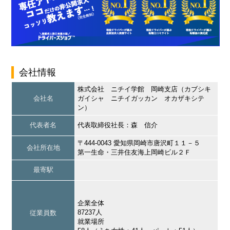
会社情報
株式会社 ニチイ学館 岡崎支店（カブシキ
会社名
ガイシャ ニチイガッカン オカザキシテ
ン）
代表者名
代表取締役社長：森 信介
〒444-0043 愛知県岡崎市唐沢町１１－５
会社所在地
第一生命・三井住友海上岡崎ビル２Ｆ
最寄駅
企業全体
87237人
従業員数
就業場所