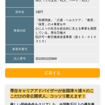
58人（うち女性：41人、パート：51人）
資本金
1億円
「医療関連」「介護・ヘルスケア」「教育」
「保育」の４事業を中
心に人々の生活を総合的に支える事業を展開
事業内容
している。厚生労働大
臣許可一般労働者派遣事業（派１３－０１０
３１０）
事業所番号
法人番号
3010001025868
応募する
専任キャリアアドバイザーが全国津々浦々のこ
こだけの非公開求人、コッソリ教えます！
厳しい登録条件をクリアした、全国数千以上の優良事