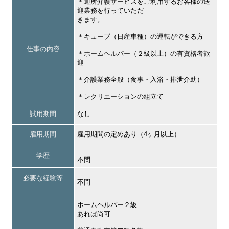
＊通所介護サービスをご利用するお客様の送
迎業務を行っていただ
きます。
＊キューブ（日産車種）の運転ができる方
仕事の内容
＊ホームヘルパー（２級以上）の有資格者歓
迎
＊介護業務全般（食事・入浴・排泄介助）
＊レクリエーションの組立て
試用期間
なし
雇用期間
雇用期間の定めあり（4ヶ月以上）
学歴
不問
必要な経験等
不問
ホームヘルパー２級
あれば尚可