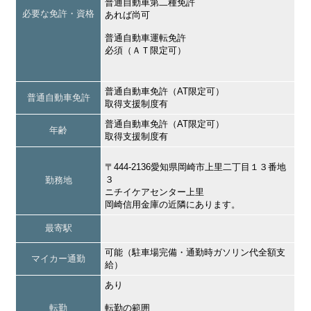
普通自動車第二種免許
必要な免許・資格
あれば尚可
普通自動車運転免許
必須（ＡＴ限定可）
普通自動車免許（AT限定可）
普通自動車免許
取得支援制度有
普通自動車免許（AT限定可）
年齢
取得支援制度有
〒444-2136愛知県岡崎市上里二丁目１３番地
３
勤務地
ニチイケアセンター上里
岡崎信用金庫の近隣にあります。
最寄駅
可能（駐車場完備・通勤時ガソリン代全額支
マイカー通勤
給）
あり
転勤
転勤の範囲