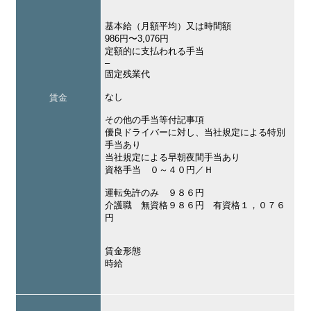
基本給（月額平均）又は時間額
986円〜3,076円
定額的に支払われる手当
–
固定残業代
なし
賃金
その他の手当等付記事項
優良ドライバーに対し、当社規定による特別
手当あり
当社規定による早朝夜間手当あり
資格手当 ０～４０円／Ｈ
運転免許のみ ９８６円
介護職 無資格９８６円 有資格１，０７６
円
賃金形態
時給