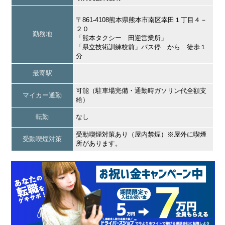
〒861-4108熊本県熊本市南区幸田１丁目４－
２０
勤務地
「熊本タクシー 田迎営業所」
「県立技術訓練校前」バス停 から 徒歩１
分
最寄駅
可能（駐車場完備・通勤時ガソリン代全額支
マイカー通勤
給）
転勤
なし
受動喫煙対策あり（屋内禁煙）※屋外に喫煙
受動喫煙対策
所があります。