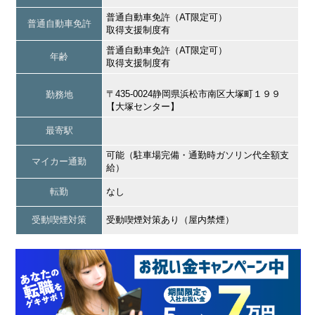
普通自動車免許（AT限定可）
普通自動車免許
取得支援制度有
普通自動車免許（AT限定可）
年齢
取得支援制度有
〒435-0024静岡県浜松市南区大塚町１９９
勤務地
【大塚センター】
最寄駅
可能（駐車場完備・通勤時ガソリン代全額支
マイカー通勤
給）
転勤
なし
受動喫煙対策
受動喫煙対策あり（屋内禁煙）