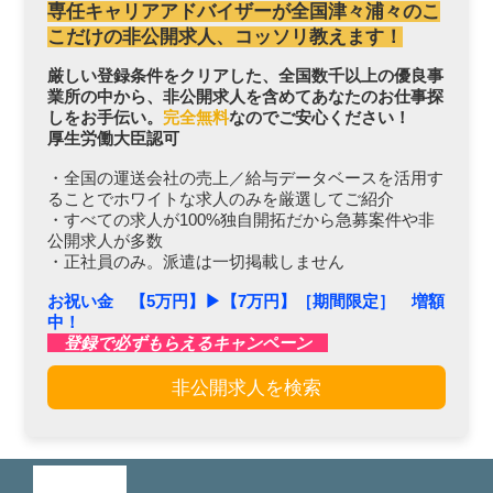
専任キャリアアドバイザーが全国津々浦々のこ
こだけの非公開求人、コッソリ教えます！
厳しい登録条件をクリアした、全国数千以上の優良事
業所の中から、非公開求人を含めてあなたのお仕事探
しをお手伝い。
完全無料
なのでご安心ください！
厚生労働大臣認可
・全国の運送会社の売上／給与データベースを活用す
ることでホワイトな求人のみを厳選してご紹介
・すべての求人が100%独自開拓だから急募案件や非
公開求人が多数
・正社員のみ。派遣は一切掲載しません
お祝い金 【5万円】▶︎【7万円】［期間限定］ 増額
中！
登録で必ずもらえるキャンペーン
非公開求人を検索