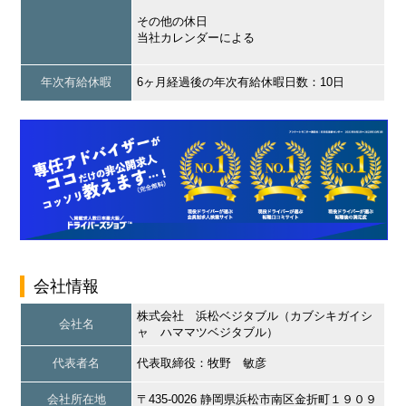
その他の休日
当社カレンダーによる
年次有給休暇
6ヶ月経過後の年次有給休暇日数：10日
会社情報
株式会社 浜松ベジタブル（カブシキガイシ
会社名
ャ ハママツベジタブル）
代表者名
代表取締役：牧野 敏彦
会社所在地
〒435-0026 静岡県浜松市南区金折町１９０９