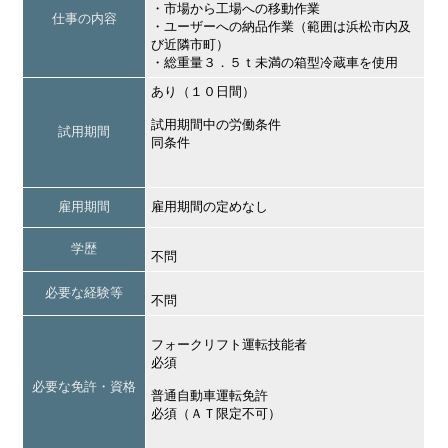
・市場から工場への移動作業
仕事の内容
・ユーザーへの納品作業（範囲は浜松市内及
び近隣市町）
・総重量３．５ｔ未満の箱型冷蔵車を使用
あり（１０日間）
試用期間中の労働条件
試用期間
同条件
雇用期間
雇用期間の定めなし
学歴
不問
必要な経験等
不問
フォークリフト運転技能者
必須
必要な免許・資格
普通自動車運転免許
必須（ＡＴ限定不可）