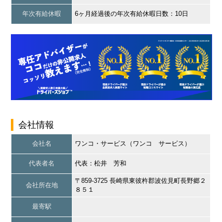
年次有給休暇
6ヶ月経過後の年次有給休暇日数：10日
会社情報
会社名
ワンコ・サービス（ワンコ サービス）
代表者名
代表：松井 芳和
〒859-3725 長崎県東彼杵郡波佐見町長野郷２
会社所在地
８５１
最寄駅