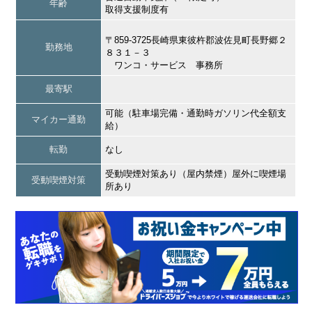
年齢
取得支援制度有
〒859-3725長崎県東彼杵郡波佐見町長野郷２
勤務地
８３１－３
ワンコ・サービス 事務所
最寄駅
可能（駐車場完備・通勤時ガソリン代全額支
マイカー通勤
給）
転勤
なし
受動喫煙対策あり（屋内禁煙）屋外に喫煙場
受動喫煙対策
所あり