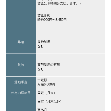
賃金は８時間分支払います。）
賃金形態
時給900円〜3,450円
昇給制度
昇給
なし
賞与制度の有無
賞与
なし
一定額
通勤手当
月額6,000円
給与の締め日
固定（月末）
固定（月末以外）
支払月