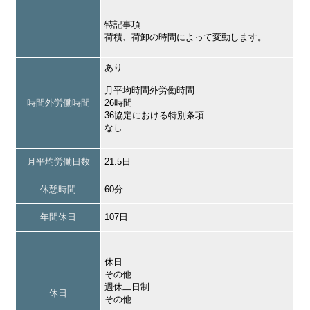
特記事項
荷積、荷卸の時間によって変動します。
あり
月平均時間外労働時間
時間外労働時間
26時間
36協定における特別条項
なし
月平均労働日数
21.5日
休憩時間
60分
年間休日
107日
休日
その他
週休二日制
休日
その他