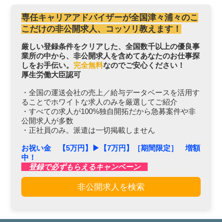
専任キャリアアドバイザーが全国津々浦々のこ
こだけの非公開求人、コッソリ教えます！
厳しい登録条件をクリアした、全国数千以上の優良事
業所の中から、非公開求人を含めてあなたのお仕事探
しをお手伝い。
完全無料
なのでご安心ください！
厚生労働大臣認可
・全国の運送会社の売上／給与データベースを活用す
ることでホワイトな求人のみを厳選してご紹介
・すべての求人が100%独自開拓だから急募案件や非
公開求人が多数
・正社員のみ。派遣は一切掲載しません
お祝い金 【5万円】▶︎【7万円】［期間限定］ 増額
中！
登録で必ずもらえるキャンペーン
非公開求人を検索