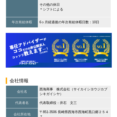
その他の休日
＊シフトによる
年次有給休暇
6ヶ月経過後の年次有給休暇日数：10日
会社情報
西海商事 株式会社（サイカイシヨウジカブ
会社名
シキガイシヤ）
代表者名
代表取締役：井石 文三
〒851-3506 長崎県西海市西海町黒口郷２５４
会社所在地
７