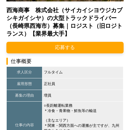
西海商事 株式会社（サイカイシヨウジカブ
シキガイシヤ）の大型トラックドライバー
（長崎県西海市）募集｜ロジスト（旧ロジト
ランス）【業界最大手】
応募する
仕事概要
求人区分
フルタイム
雇用形態
正社員
募集の理由
増員
○長距離運転業務
＊冷食・青果物・鮮魚等の輸送
（主なエリア）
仕事の内容
＊関東・関西方面への運搬が主ですが、九州