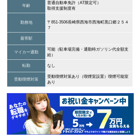
普通自動車免許（AT限定可）
年齢
取得支援制度有
〒851-3506長崎県西海市西海町黒口郷２５４
勤務地
７
最寄駅
可能（駐車場完備・通勤時ガソリン代全額支
マイカー通勤
給）
転勤
なし
受動喫煙対策あり（喫煙室設置）喫煙可能室
受動喫煙対策
あり