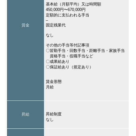
基本給（月額平均）又は時間額
450,000円〜670,000円
定額的に支払われる手当
–
賃金
固定残業代
なし
その他の手当等付記事項
〇皆勤手当・回数手当・距離手当・家族手当
資格手当・役職手当など
〇成果給あり
〇保証給あり（規定あり）
賃金形態
月給
昇給制度
昇給
なし