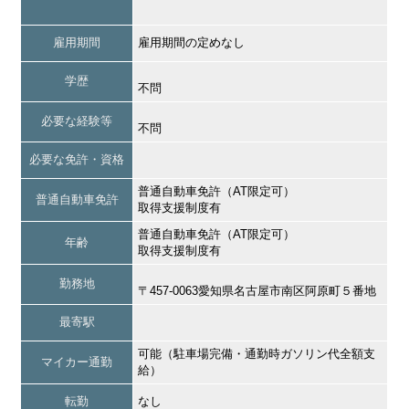
雇用期間
雇用期間の定めなし
学歴
不問
必要な経験等
不問
必要な免許・資格
普通自動車免許（AT限定可）
普通自動車免許
取得支援制度有
普通自動車免許（AT限定可）
年齢
取得支援制度有
勤務地
〒457-0063愛知県名古屋市南区阿原町５番地
最寄駅
可能（駐車場完備・通勤時ガソリン代全額支
マイカー通勤
給）
転勤
なし