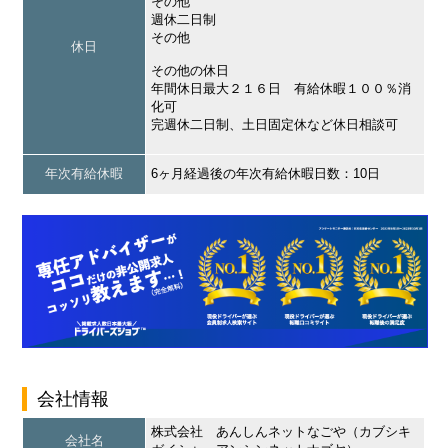
その他
週休二日制
その他
休日
その他の休日
年間休日最大２１６日 有給休暇１００％消
化可
完週休二日制、土日固定休など休日相談可
年次有給休暇
6ヶ月経過後の年次有給休暇日数：10日
会社情報
株式会社 あんしんネットなごや（カブシキ
会社名