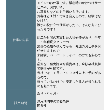
メインのお仕事です。緊急時のかけつけサー
ビスや、お買い物、
お墓参りなどのお手伝いも行います。
お客様と１対１で向き合えるので、経験はな
いけど、
誰かの役に立つ仕事がしたい、そんな方にぴ
ったりです！
約二か月間の充実した入社研修があり、半年
仕事の内容
～１年程度タクシーの
業務の経験を積んでから、介護のお仕事をお
任せしますので、
未経験、ペーパードライバーの方でも安心で
す。
必要な二種免許や介護資格は、全額会社負担
で取得が可能です。
当社では、１日に７０００件以上ご予約があ
るので、
待っているだけでも安定した収入が得られる
のも魅力です。
あり（６ヶ月）
試用期間中の労働条件
試用期間
同条件