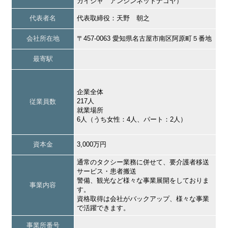
ガイシャ アンシンネットナゴヤ）
代表者名
代表取締役：天野 朝之
会社所在地
〒457-0063 愛知県名古屋市南区阿原町５番地
最寄駅
企業全体
217人
従業員数
就業場所
6人（うち女性：4人、パート：2人）
資本金
3,000万円
通常のタクシー業務に併せて、要介護者移送
サービス・患者搬送
警備、観光など様々な事業展開をしておりま
事業内容
す。
資格取得は会社がバックアップ、様々な事業
で活躍できます。
事業所番号