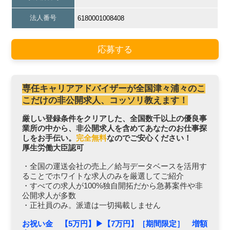
法人番号
6180001008408
応募する
専任キャリアアドバイザーが全国津々浦々のこ
こだけの非公開求人、コッソリ教えます！
厳しい登録条件をクリアした、全国数千以上の優良事
業所の中から、非公開求人を含めてあなたのお仕事探
しをお手伝い。
完全無料
なのでご安心ください！
厚生労働大臣認可
・全国の運送会社の売上／給与データベースを活用す
ることでホワイトな求人のみを厳選してご紹介
・すべての求人が100%独自開拓だから急募案件や非
公開求人が多数
・正社員のみ。派遣は一切掲載しません
お祝い金 【5万円】▶︎【7万円】［期間限定］ 増額