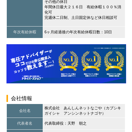
その他の休日
年間休日最大２１６日 有給休暇１００％消
化可
完週休二日制、土日固定休など休日相談可
年次有給休暇
6ヶ月経過後の年次有給休暇日数：10日
会社情報
株式会社 あんしんネットなごや（カブシキ
会社名
ガイシャ アンシンネットナゴヤ）
代表者名
代表取締役：天野 朝之