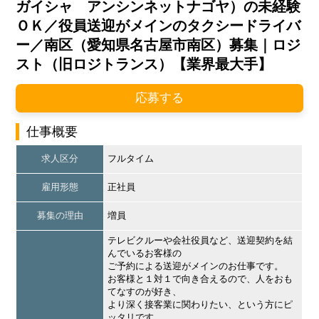
ガイシャ アンシンネットナゴヤ）の未経験
ＯＫ／役員送迎がメインのタクシードライバ
ー／南区（愛知県名古屋市南区）募集｜ロジ
スト（旧ロジトランス）【業界最大手】
応募する
仕事概要
求人区分
フルタイム
雇用形態
正社員
募集の理由
増員
テレビクルーや会社役員など、送迎契約を結
んでいるお客様の
ご予約による送迎がメインのお仕事です。
お客様と１対１で向き合えるので、人をおも
てなすのが好き、
より深く接客業に関わりたい、という方にピ
ッタリです。