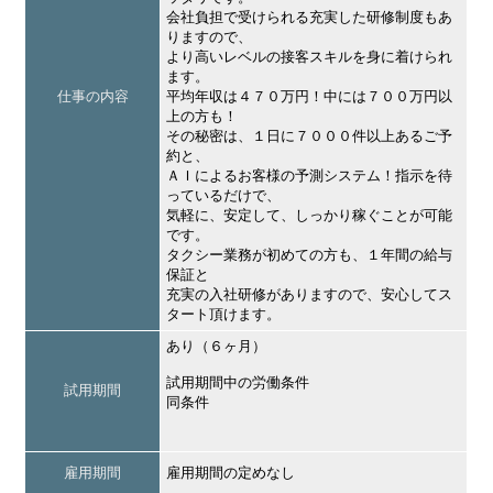
会社負担で受けられる充実した研修制度もあ
りますので、
より高いレベルの接客スキルを身に着けられ
ます。
仕事の内容
平均年収は４７０万円！中には７００万円以
上の方も！
その秘密は、１日に７０００件以上あるご予
約と、
ＡＩによるお客様の予測システム！指示を待
っているだけで、
気軽に、安定して、しっかり稼ぐことが可能
です。
タクシー業務が初めての方も、１年間の給与
保証と
充実の入社研修がありますので、安心してス
タート頂けます。
あり（６ヶ月）
試用期間中の労働条件
試用期間
同条件
雇用期間
雇用期間の定めなし