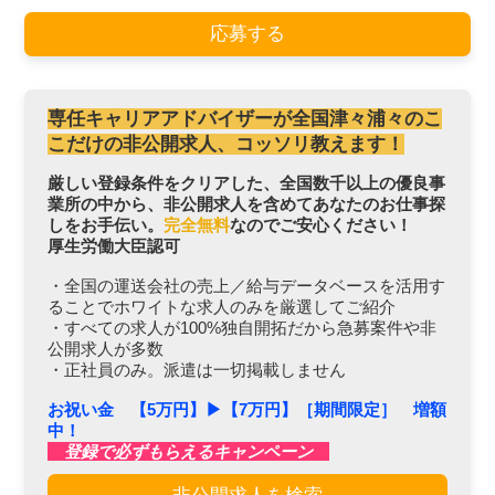
応募する
専任キャリアアドバイザーが全国津々浦々のこ
こだけの非公開求人、コッソリ教えます！
厳しい登録条件をクリアした、全国数千以上の優良事
業所の中から、非公開求人を含めてあなたのお仕事探
しをお手伝い。
完全無料
なのでご安心ください！
厚生労働大臣認可
・全国の運送会社の売上／給与データベースを活用す
ることでホワイトな求人のみを厳選してご紹介
・すべての求人が100%独自開拓だから急募案件や非
公開求人が多数
・正社員のみ。派遣は一切掲載しません
お祝い金 【5万円】▶︎【7万円】［期間限定］ 増額
中！
登録で必ずもらえるキャンペーン