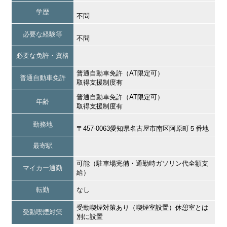
学歴
不問
必要な経験等
不問
必要な免許・資格
普通自動車免許（AT限定可）
普通自動車免許
取得支援制度有
普通自動車免許（AT限定可）
年齢
取得支援制度有
勤務地
〒457-0063愛知県名古屋市南区阿原町５番地
最寄駅
可能（駐車場完備・通勤時ガソリン代全額支
マイカー通勤
給）
転勤
なし
受動喫煙対策あり（喫煙室設置）休憩室とは
受動喫煙対策
別に設置