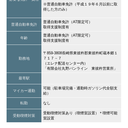
※普通自動車免許（平成１９年６月以前に取
得した方のみ）
普通自動車免許（AT限定可）
普通自動車免許
取得支援制度有
普通自動車免許（AT限定可）
年齢
取得支援制度有
〒859-3808長崎県東彼杵郡東彼杵町蔵本郷１
７１７－７
勤務地
（エレナ配送センター内）
「有限会社丸野バンライン 東彼杵営業所」
最寄駅
可能（駐車場完備・通勤時ガソリン代全額支
マイカー通勤
給）
転勤
なし
受動喫煙対策あり（喫煙室設置）＊喫煙可能
受動喫煙対策
室設置