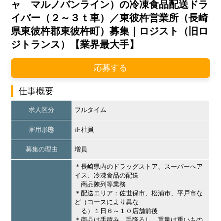
ャ マルノバンライン）の冷凍食品配送ドラ
イバー（２～３ｔ車）／東彼杵営業所（長崎
県東彼杵郡東彼杵町）募集｜ロジスト（旧ロ
ジトランス）【業界最大手】
応募する
仕事概要
求人区分
フルタイム
雇用形態
正社員
募集の理由
増員
＊長崎県内のドラッグストア、スーパーへア
イス、冷凍食品の配送
商品陳列等業務
＊配送エリア：佐世保市、松浦市、平戸市な
ど（コースにより異な
る）１日６～１０店舗前後
＊商品は手積み、手降ろし、重量は重いもの