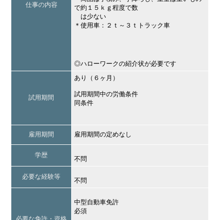
仕事の内容
で約１５ｋｇ程度で数
は少ない
＊使用車：２ｔ～３ｔトラック車
◎ハローワークの紹介状が必要です
あり（６ヶ月）
試用期間中の労働条件
試用期間
同条件
雇用期間
雇用期間の定めなし
学歴
不問
必要な経験等
不問
中型自動車免許
必須
必要な免許・資格