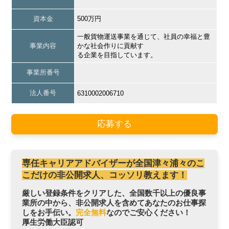
資本金
500万円
一般貨物運送事業を通じて、社員の幸福と豊
事業内容
かな社会作りに貢献す
る企業を目指しています。
事業所番号
法人番号
6310002006710
応募する
専任キャリアアドバイザーが全国津々浦々のこ
こだけの非公開求人、コッソリ教えます！
厳しい登録条件をクリアした、全国数千以上の優良事
業所の中から、非公開求人を含めてあなたのお仕事探
しをお手伝い。
完全無料
なのでご安心ください！
厚生労働大臣認可