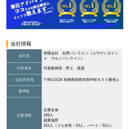
会社情報
有限会社 丸野バンライン（ユウゲンガイシ
会社名
ャ マルノバンライン）
代表者名
代表取締役：野上 龍彦
会社所在地
〒851-0134 長崎県長崎市田中町６５５番地１
最寄駅
企業全体
249人
従業員数
就業場所
151人（うち女性：53人、パート：52人）